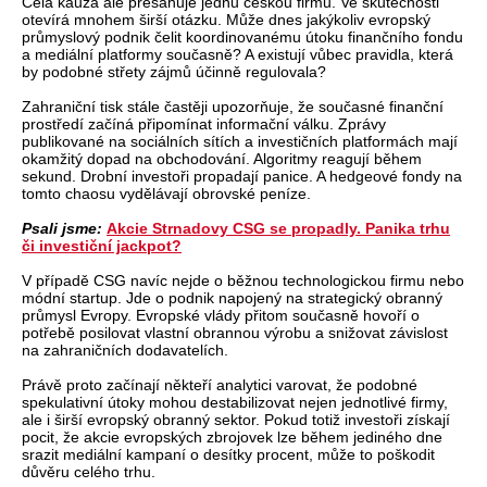
Celá kauza ale přesahuje jednu českou firmu. Ve skutečnosti
otevírá mnohem širší otázku. Může dnes jakýkoliv evropský
průmyslový podnik čelit koordinovanému útoku finančního fondu
a mediální platformy současně? A existují vůbec pravidla, která
by podobné střety zájmů účinně regulovala?
Zahraniční tisk stále častěji upozorňuje, že současné finanční
prostředí začíná připomínat informační válku. Zprávy
publikované na sociálních sítích a investičních platformách mají
okamžitý dopad na obchodování. Algoritmy reagují během
sekund. Drobní investoři propadají panice. A hedgeové fondy na
tomto chaosu vydělávají obrovské peníze.
Psali jsme:
Akcie Strnadovy CSG se propadly. Panika trhu
či investiční jackpot?
V případě CSG navíc nejde o běžnou technologickou firmu nebo
módní startup. Jde o podnik napojený na strategický obranný
průmysl Evropy. Evropské vlády přitom současně hovoří o
potřebě posilovat vlastní obrannou výrobu a snižovat závislost
na zahraničních dodavatelích.
Právě proto začínají někteří analytici varovat, že podobné
spekulativní útoky mohou destabilizovat nejen jednotlivé firmy,
ale i širší evropský obranný sektor. Pokud totiž investoři získají
pocit, že akcie evropských zbrojovek lze během jediného dne
srazit mediální kampaní o desítky procent, může to poškodit
důvěru celého trhu.