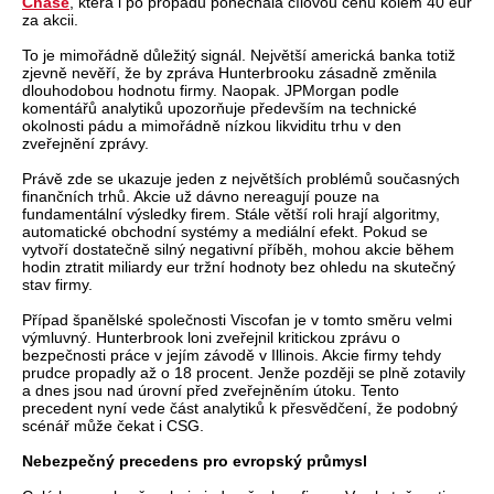
Chase
, která i po propadu ponechala cílovou cenu kolem 40 eur
za akcii.
To je mimořádně důležitý signál. Největší americká banka totiž
zjevně nevěří, že by zpráva Hunterbrooku zásadně změnila
dlouhodobou hodnotu firmy. Naopak. JPMorgan podle
komentářů analytiků upozorňuje především na technické
okolnosti pádu a mimořádně nízkou likviditu trhu v den
zveřejnění zprávy.
Právě zde se ukazuje jeden z největších problémů současných
finančních trhů. Akcie už dávno nereagují pouze na
fundamentální výsledky firem. Stále větší roli hrají algoritmy,
automatické obchodní systémy a mediální efekt. Pokud se
vytvoří dostatečně silný negativní příběh, mohou akcie během
hodin ztratit miliardy eur tržní hodnoty bez ohledu na skutečný
stav firmy.
Případ španělské společnosti Viscofan je v tomto směru velmi
výmluvný. Hunterbrook loni zveřejnil kritickou zprávu o
bezpečnosti práce v jejím závodě v Illinois. Akcie firmy tehdy
prudce propadly až o 18 procent. Jenže později se plně zotavily
a dnes jsou nad úrovní před zveřejněním útoku. Tento
precedent nyní vede část analytiků k přesvědčení, že podobný
scénář může čekat i CSG.
Nebezpečný precedens pro evropský průmysl