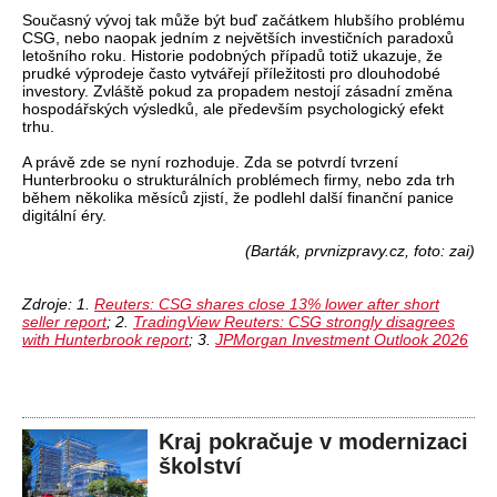
Současný vývoj tak může být buď začátkem hlubšího problému
CSG, nebo naopak jedním z největších investičních paradoxů
letošního roku. Historie podobných případů totiž ukazuje, že
prudké výprodeje často vytvářejí příležitosti pro dlouhodobé
investory. Zvláště pokud za propadem nestojí zásadní změna
hospodářských výsledků, ale především psychologický efekt
trhu.
A právě zde se nyní rozhoduje. Zda se potvrdí tvrzení
Hunterbrooku o strukturálních problémech firmy, nebo zda trh
během několika měsíců zjistí, že podlehl další finanční panice
digitální éry.
(Barták, prvnizpravy.cz, foto: zai)
Zdroje: 1.
Reuters: CSG shares close 13% lower after short
seller report
; 2.
TradingView Reuters: CSG strongly disagrees
with Hunterbrook report
; 3.
JPMorgan Investment Outlook 2026
Kraj pokračuje v modernizaci
školství