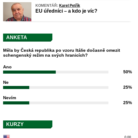
KOMENTÁŘ:
Karel Petřík
EU úředníci – a kdo je víc?
ANKETA
Měla by Česká republika po vzoru Itálie dočasně omezit
schengenský režim na svých hranicích?
Ano
50%
Ne
25%
Nevím
25%
KURZY
0.00