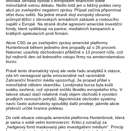
Michala Strnada vyvolal v evropském finančním světě
mimořádně ostrou debatu. Nešlo totiž jen o běžný pokles ceny
akcií po zveřejnění negativní zprávy. Případ začíná připomínat
střet dvou světů. Na jedné straně stojí evropský obranný
průmysl těžící z obrovských armádních zakázek a rostoucího
napětí v Evropě. Na straně druhé agresivní americké investiční
fondy, které vydělávají na panice, mediálních kampaních a
krátkých spekulacích proti firmám.
Akcie CSG se po zveřejnění zprávy americké platformy
Hunterbrook během jediného dne propadly až o 26 procent.
Nakonec uzavřely obchodování přibližně o 13 procent níže, což
byl nejhorší den od lednového vstupu firmy na amsterodamskou
burzu.
Právě tento dramatický vývoj ale vede řadu analytiků k otázce,
zda trh nereagoval spíše emocionálně než racionálně.
Zahraniční finanční média upozorňují, že propad přišel v
mimořádně citlivém okamžiku. Londýnská burza byla kvůli
svátku zavřená, což výrazně snížilo likviditu evropského trhu. V
takové situaci stačí relativně malý objem obchodů k vyvolání
prudkých cenových pohybů. Algoritmické obchodní systémy
navíc často automaticky spouštějí další prodeje, jakmile akcie
překročí určité hranice poklesu.
Do celé situace vstoupila americká platforma Hunterbrook, která
je sama o sobě velmi kontroverzní. Kritici ji označují za
„hedgeový fond maskovaný jako investigativní médium“. Princip