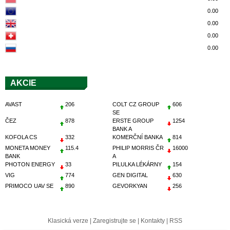
0.00
0.00
0.00
0.00
AKCIE
AVAST
206
COLT CZ GROUP
606
SE
ČEZ
878
ERSTE GROUP
1254
BANK A
KOFOLA CS
332
KOMERČNÍ BANKA
814
MONETA MONEY
115.4
PHILIP MORRIS ČR
16000
BANK
A
PHOTON ENERGY
33
PILULKA LÉKÁRNY
154
VIG
774
GEN DIGITAL
630
PRIMOCO UAV SE
890
GEVORKYAN
256
Klasická verze
|
Zaregistrujte se
|
Kontakty
|
RSS