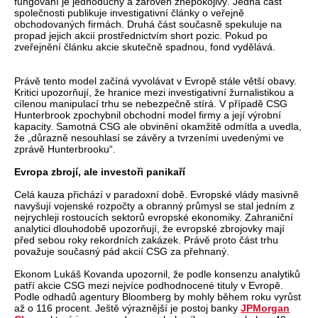
fungování je jednoduchý a zároveň znepokojivý. Jedna část
společnosti publikuje investigativní články o veřejně
obchodovaných firmách. Druhá část současně spekuluje na
propad jejich akcií prostřednictvím short pozic. Pokud po
zveřejnění článku akcie skutečně spadnou, fond vydělává.
Právě tento model začíná vyvolávat v Evropě stále větší obavy.
Kritici upozorňují, že hranice mezi investigativní žurnalistikou a
cílenou manipulací trhu se nebezpečně stírá. V případě CSG
Hunterbrook zpochybnil obchodní model firmy a její výrobní
kapacity. Samotná CSG ale obvinění okamžitě odmítla a uvedla,
že „důrazně nesouhlasí se závěry a tvrzeními uvedenými ve
zprávě Hunterbrooku“.
Evropa zbrojí, ale investoři panikaří
Celá kauza přichází v paradoxní době. Evropské vlády masivně
navyšují vojenské rozpočty a obranný průmysl se stal jedním z
nejrychleji rostoucích sektorů evropské ekonomiky. Zahraniční
analytici dlouhodobě upozorňují, že evropské zbrojovky mají
před sebou roky rekordních zakázek. Právě proto část trhu
považuje současný pád akcií CSG za přehnaný.
Ekonom Lukáš Kovanda upozornil, že podle konsenzu analytiků
patří akcie CSG mezi nejvíce podhodnocené tituly v Evropě.
Podle odhadů agentury Bloomberg by mohly během roku vyrůst
až o 116 procent. Ještě výraznější je postoj banky
JPMorgan