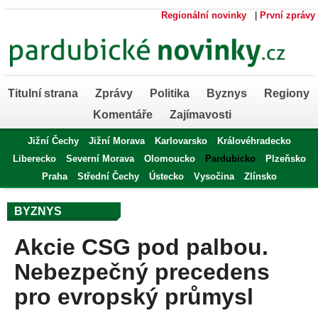
Regionální novinky
|
První zprávy
Titulní strana
Zprávy
Politika
Byznys
Regiony
Komentáře
Zajímavosti
Jižní Čechy
Jižní Morava
Karlovarsko
Královéhradecko
Liberecko
Severní Morava
Olomoucko
Pardubicko
Plzeňsko
Praha
Střední Čechy
Ústecko
Vysočina
Zlínsko
BYZNYS
Akcie CSG pod palbou.
Nebezpečný precedens
pro evropský průmysl