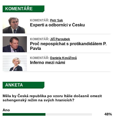
KOMENTÁŘE
KOMENTÁŘ:
Petr Sak
Experti a odborníci v Česku
KOMENTÁŘ:
Jiří Paroubek
Proč nepospíchat s protikandidátem P.
Pavla
KOMENTÁŘ:
Daniela Kovářová
Inferno mezi námi
ANKETA
Měla by Česká republika po vzoru Itálie dočasně omezit
schengenský režim na svých hranicích?
Ano
48%