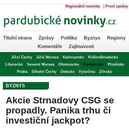
Regionální novinky
|
První zprávy
Titulní strana
Zprávy
Politika
Byznys
Regiony
Komentáře
Zajímavosti
Jižní Čechy
Jižní Morava
Karlovarsko
Královéhradecko
Liberecko
Severní Morava
Olomoucko
Pardubicko
Plzeňsko
Praha
Střední Čechy
Ústecko
Vysočina
Zlínsko
BYZNYS
Akcie Strnadovy CSG se
propadly. Panika trhu či
investiční jackpot?