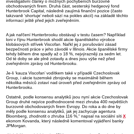
investigativní články o možných pochybeních burzovně
obchodovaných firem. Druhá část, sesterský hedgeový fond
Hunterbrook Capital, následně zaujímá finanční pozice (často
takzvaně ‘shortuje’ neboli sází na pokles akcií) na základě těchto
informací ještě před jejich zveřejněním.
A jak nařčení Hunterbrooku obstávají v testu časem? Například
loni v říjnu Hunterbrook shodil akcie španělského výrobce
klobásových střívek Viscofan. Nařkl jej z porušování zásad
bezpečnosti práce v jeho závodě v Illinois. Akcie španělské firmy
tehdy během dne spadly až o 18 %, nejvýrazněji za sedm let.
Od té doby se ale plně zotavily a dnes jsou výše než před
zveřejněním zprávy od Hunterbrooku.
Je-li ‘kauza Viscofan’ vodítkem také v případě Czechoslovak
Group, i akcie tuzemské zbrojovky se maximálně během
několika měsíců zotaví nad úroveň před zveřejněním zprávy od
Hunterbrooku.
Ostatně, podle konsensu analytiků jsou nyní akcie Czechoslovak
Group druhé nejvíce podhodnocené mezi zhruba 400 největších
burzovně obchodovaných firem Evropy. Do roka a do dne by
měly podle konsensu analytiků, jak jej zachycuje agentura
Bloomberg, zhodnotit o zhruba 116 %,“ napsal na sociální síti
X
ekonom Kovanda, který následně komentoval vyjádření banky
JPMorgan.