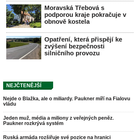
Moravská Třebová s
podporou kraje pokračuje v
obnově kostela
Opatření, která přispějí ke
zvýšení bezpečnosti
silničního provozu
NEJČTENĚJŠÍ
Nejde o Blažka, ale o miliardy. Paukner míří na Fialovu
vládu
Jeden muž, média a miliony z veřejných peněz.
Paukner rozkrývá systém
Ruská armáda rozšiřuje své pozice na hranici