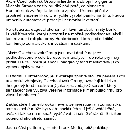
Akcie Czechoslovak Group miliardáře a zbrojního giganta
Michala Strnada zažily prudký pád poté, co platforma
Hunterbrook zveřejnila kritickou zprávu. Propad přišel v
prostředí snížené likvidity a rychle vyvolal paniku na trhu, kterou
umocnily automatické prodeje i nervozita investorů.
Na situaci zareagoval ekonom a hlavní analytik Trinity Bank
Lukáš Kovanda, který upozornil na možné podhodnocení akcií i
kontroverzní roli platformy Hunterbrook, která podle kritiků
kombinuje žurnalistiku s investičními sázkami.
„Akcie Czechoslovak Group jsou nyní druhé nejvíce
podhodnocené v celé Evropě, věří analytici - do roka prý mají
přidat 116 %. Včera je shodil ‘hedgeový fond maskovaný jako
zpravodajský server’.
Platformu Hunterbrook, jejíž včerejší zpráva stojí za pádem akcií
tuzemské zbrojovky Czechoslovak Group, označují kritici za
‘hedgeový fond maskovaný jako zpravodajský server’, který
senzacechtivě využívá veřejné informace k manipulaci trhu pro
vlastní obohacení.
Zakladatelé Hunterbrooku nevěří, že investigativní žurnalistika
sama o sobě může být v éře sociálních sítí ještě výdělečná,
avšak i tak se na ní snaží vydělávat. Jinak. Svérázně. S rizikem
potenciálního střetu zájmů.
Jedna část platformy, Hunterbrook Media, totiž publikuje