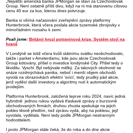
„Největší americká banka JPMorgan se staví za Czechoslovak
Group. Není ostatně příliš divu, když na ni má stanovenu cílovou
cenu 40 eur za kus, kterou dnes potvrzuje.
Banka si všímá načasování zveřejnění zprávy platformy
Hunterbrook, která včera poslala akcie tuzemské zbrojovky v
mimořádném rozsahu k zemi.
Psali jsme:
Británii hrozí potravinová krize. Systém stojí na
hraně
V Londýně se totiž včera kvůli státnímu svátku neobchodovalo,
takže i parket v Amsterdamu, kde jsou akcie Czechoslovak
Group kótovány, přišel o investice londýnské City. Přišel tedy o
likviditu. Vyschl. Byl nebývale mělký. Za takových okolností se
snáze rozdmýchává panika, neboť i menší objem obchodů
vyvolá na obrazovkách efektní ‘svíci’, tedy prudký pád akcie,
jenž vyděsí další investory a algoritmy nutí k automatickým
prodejům.
Platforma Hunterbrook, založená teprve roku 2024, navíc jedná
hybridně: jednou rukou vydává třaskavé zprávy o burzovně
obchodovaných firmách, druhou zhusta spekuluje na jejich
pokles těsně předtím, než zprávu vydá, aby na poklesu, jejž
vyvolala, vydělala. Není tedy podle JPMorgan nestranným
hodnotitelem.
I proto JPMorgan stále čeká, že do roka a do dne akcie