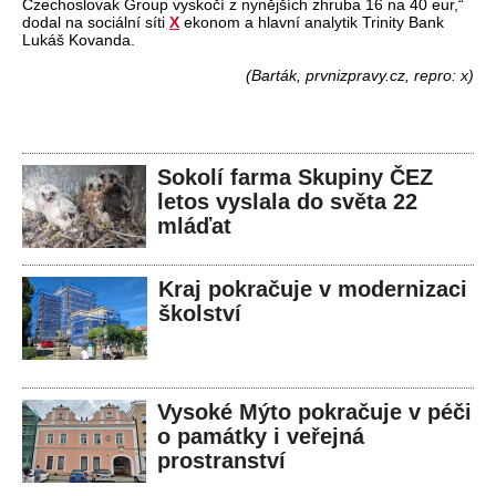
Czechoslovak Group vyskočí z nynějších zhruba 16 na 40 eur,“
dodal na sociální síti
X
ekonom a hlavní analytik Trinity Bank
Lukáš Kovanda.
(Barták, prvnizpravy.cz, repro: x)
Sokolí farma Skupiny ČEZ
letos vyslala do světa 22
mláďat
Kraj pokračuje v modernizaci
školství
Vysoké Mýto pokračuje v péči
o památky i veřejná
prostranství