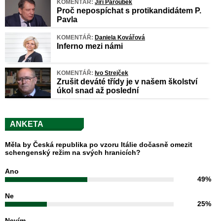
KOMENTÁŘ:
Jiří Paroubek
Proč nepospíchat s protikandidátem P.
Pavla
KOMENTÁŘ:
Daniela Kovářová
Inferno mezi námi
KOMENTÁŘ:
Ivo Strejček
Zrušit deváté třídy je v našem školství
úkol snad až poslední
ANKETA
Měla by Česká republika po vzoru Itálie dočasně omezit
schengenský režim na svých hranicích?
Ano
49%
Ne
25%
Nevím