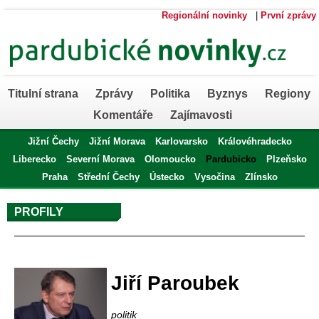
Regionální novinky
|
První zprávy
Titulní strana
Zprávy
Politika
Byznys
Regiony
Komentáře
Zajímavosti
Jižní Čechy
Jižní Morava
Karlovarsko
Královéhradecko
Liberecko
Severní Morava
Olomoucko
Pardubicko
Plzeňsko
Praha
Střední Čechy
Ústecko
Vysočina
Zlínsko
PROFILY
Profil autora
Jiří Paroubek
politik