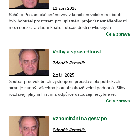
12.září 2025
Schůze Poslanecké sněmovny v končícím volebním období
byly bohužel prostorem pro uplatnění projevů nesnášenlivosti
mezi opozicí a vládní koalicí, občas dosti nevkusných.
Celá zpráva
Volby a spravedlnost
Zdeněk Jemelík
2.září 2025
Soubor předvolebních vystoupení představitelů politických
stran je nudný. Všechna jsou obsahově velmi podobná. Sliby
rozdávají plnými hrstmi a odpůrce ostouzejí nevybíravě.
Celá zpráva
Vzpomínání na gestapo
Zdeněk Jemelík