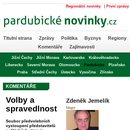
Regionální novinky
|
První zprávy
Titulní strana
Zprávy
Politika
Byznys
Regiony
Komentáře
Zajímavosti
Jižní Čechy
Jižní Morava
Karlovarsko
Královéhradecko
Liberecko
Severní Morava
Olomoucko
Pardubicko
Plzeňsko
Praha
Střední Čechy
Ústecko
Vysočina
Zlínsko
KOMENTÁŘE
Volby a
Zdeněk Jemelík
spravedlnost
bloger
Soubor předvolebních
vystoupení představitelů