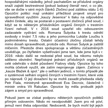
hospodá
řsk
ými následky, jeho
ž pachatelům se př
íslu
šn
é orgány
sna
ž
í zajistit beztrestnost (pokud laskavý
čten
á
ř nev
í, o co jde,
v
še se dočte v s
érii mých
čl
ánk
ů Zločinci pod z
á
štitou st
átu 1-6)
Opozi
čn
í politici mají unikátní p
ř
íle
žitost projevit smysl pro
spravedlnost využit
ím
„kauzy Jesenice“ k tlaku na odpov
ědn
é
vládní
činitele, aby se postarali o postaven
í zlo
činců před soud, i
když se to někter
ým p
ř
íslu
šn
ík
ům org
án
ů činn
ých v trestním
ř
ízení nehodí. V r. 2016 soud uzav
řel věc odsouzen
ím
zadavatele vydírání
ods
. Romana
Šulyoka
k trestu odnět
í
svobody v trvání 7,5 roku a jeho pomocníka Luká
še Loučku k
podm
ín
ěn
ému trestu. Ostatní ú
častn
íci zlo
činu zůstali tehdy
mimo dosah spravedlnosti, protože
ods
. Roman
Šulyok
je zašt
ítil
ml
čen
ím. P
řestože dnes spolupracuje a většinu z
ú
častněn
ých
usv
ědčuje, po čtyřlet
ém vy
šetřov
ání jsme tam, kde jsme byli v r.
2016: nikdo dal
š
í se nedostal p
řed soud, ba nikomu nebylo
sděleno obviněn
í. Nep
ř
ístojné jednání p
ř
íslu
šn
ých orgán
ů se
cel
é odehrálo v dob
ě působen
í Fialovy vlády. Opozice by toho
mohla ú
čelově využ
ít, ale zatím neprojevuje zájem. Zatímco v
„kauze Bla
žek & spol.“ jde o selh
ání jedinc
ů, v tomto př
ípad
ě jde
o syst
émové selhání orgán
ů činn
ých v trestním
ř
ízení, které volá
po náprav
ě. O jej
í dosa
žen
í by se mohli zasadit p
ředseda vl
ády
Petr Fiala, ministryn
ě spravedlnosti Eva
Decroix
, č
áste
čně i
ministr vnitra V
ít Raku
šan. Opozice by měla probudit jejich
z
ájem a smysl pro spravedlnost.
Pokusil jsem se získat podporu n
ěkter
ých opozi
čn
ích politik
ů
př
ímým oslovením. Nikdo mi neodpov
ěděl. Jsem pro ně p
óvl,
jemu
ž nen
í t
řeba odpov
ídat. Nedocenili,
že bych mohl b
ýt jejich