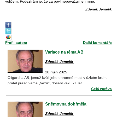
voli
čem. Podez
írám je,
že za p
óvl nepova
žuj
í jen mne.
Zdeněk Jemelík
Profil autora
Další komentáře
Variace na téma AB
Zdeněk Jemelík
20.říjen 2025
Oligarcha AB, jemuž kvůli jeho ohromné moci v úzkém kruhu
přátel přezdíváme „Vezír“, dosáhl věku 71 let.
Celá zpráva
Sněmovna dohřměla
Zdeněk Jemelík