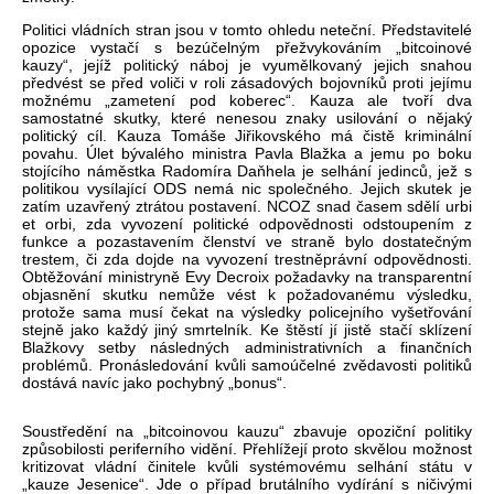
Politici vl
ádních stran jsou v tomto ohledu nete
čn
í. P
ředstavitel
é
opozice vysta
č
í s bezú
čeln
ým p
řežvykov
áním
„bitcoinov
é
kauzy“, její
ž politick
ý náboj je vyum
ělkovan
ý jejich snahou
p
ředv
ést se p
řed voliči v roli z
ásadových bojovník
ů proti jej
ímu
mo
žn
ému
„zameten
í pod koberec“. Kauza ale tvo
ř
í dva
samostatné skutky, které nenesou znaky usilování o n
ějak
ý
politický cíl. Kauza Tomá
še
Jiřikovsk
ého
má
čistě krimin
ální
povahu. Úlet bývalého ministra Pavla Bla
žka a jemu po boku
stoj
ícího nám
ěstka Radom
íra Da
ňhela je selh
ání jedinc
ů, jež s
politikou vys
ílající ODS nemá nic spole
čn
ého. Jejich skutek je
zatím uzav
řen
ý ztrátou postavení. NCOZ snad
časem sděl
í urbi
et orbi, zda vyvození politické odpov
ědnosti odstoupen
ím z
funkce a pozastavením
členstv
í ve stran
ě bylo dostatečn
ým
trestem,
či zda dojde na vyvozen
í trestn
ěpr
ávní odpov
ědnosti.
Obtěžov
ání ministryn
ě Evy
Decroix
požadavky na transparentn
í
objasn
ěn
í skutku nem
ůže v
ést k po
žadovan
ému výsledku,
proto
že sama mus
í
čekat na v
ýsledky policejního vy
šetřov
ání
stejn
ě jako každ
ý jiný smrtelník. Ke
štěst
í jí jist
ě stač
í sklízení
Bla
žkovy setby n
ásledných administrativních a finan
čn
ích
problém
ů. Pron
ásledování kv
ůli samo
ú
čeln
é zv
ědavosti politiků
dost
ává navíc jako pochybný
„bonus“.
Soust
ředěn
í na
„bitcoinovou kauzu“ zbavuje opozi
čn
í politiky
zp
ůsobilosti perifern
ího vid
ěn
í. P
řehl
í
žej
í proto skv
ělou možnost
kritizovat vl
ádní
činitele kvůli syst
émovému selhání státu v
„kauze Jesenice“. Jde o p
ř
ípad brutálního vydírání s ni
čiv
ými