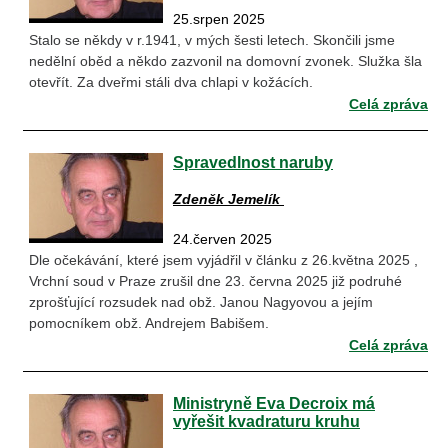
25.srpen 2025
Stalo se někdy v r.1941, v mých šesti letech. Skončili jsme
nedělní oběd a někdo zazvonil na domovní zvonek. Služka šla
otevřít. Za dveřmi stáli dva chlapi v kožácích.
Celá zpráva
Spravedlnost naruby
Zdeněk Jemelík
24.červen 2025
Dle očekávání, které jsem vyjádřil v článku z 26.května 2025 ,
Vrchní soud v Praze zrušil dne 23. června 2025 již podruhé
zprošťující rozsudek nad obž. Janou Nagyovou a jejím
pomocníkem obž. Andrejem Babišem.
Celá zpráva
Ministryně Eva Decroix má
vyřešit kvadraturu kruhu