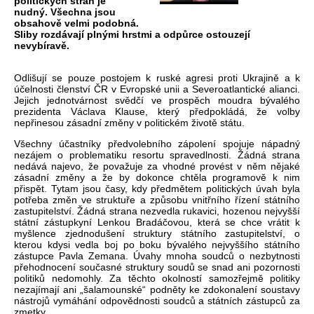
politických stran je
nudný. Všechna jsou
obsahově velmi podobná.
Sliby rozdávají plnými hrstmi a odpůrce ostouzejí
nevybíravě.
Odlišuj
í se pouze postojem k ruské agresi proti Ukrajin
ě a k
ú
čelnosti členstv
í
ČR v Evropsk
é unii a Severoatlantické alianci.
Jejich jednotvárnost sv
ědč
í ve prosp
ěch moudra b
ývalého
prezidenta Václava Klause, který p
ředpokl
ádá,
že volby
nepřinesou z
ásadní zm
ěny v politick
ém
životě st
átu.
V
šechny
ú
častn
íky p
ředvolebn
ího zápolení spojuje nápadný
nezájem o problematiku resortu spravedlnosti.
Ž
ádná strana
nedává najevo,
že považuje za vhodn
é provést v n
ěm nějak
é
zásadní zm
ěny a že by dokonce chtěla programově k nim
přispět. Tytam jsou časy, kdy předmětem politick
ých úvah byla
pot
řeba změn ve struktuře a způsobu vnitřn
ího
ř
ízení státního
zastupitelství.
Ž
ádná strana nezvedla rukavici, hozenou nejvy
šš
í
státní zástupkyní Lenkou Bradá
čovou, kter
á se chce vrátit k
my
šlence zjednodušen
í struktury státního zastupitelství, o
kterou kdysi vedla boj po boku bývalého nejvy
šš
ího státního
zástupce Pavla Zemana. Úvahy mnoha soudc
ů o nezbytnosti
přehodnocen
í sou
časn
é struktury soud
ů se snad ani pozornosti
politiků nedomohly. Za těchto okolnost
í samoz
řejmě politiky
nezaj
ímají ani
„
šalamounsk
é“ podn
ěty ke zdokonalen
í soustavy
nástroj
ů vym
áhání odpov
ědnosti soudců a st
átních zástupc
ů za
zmetky.