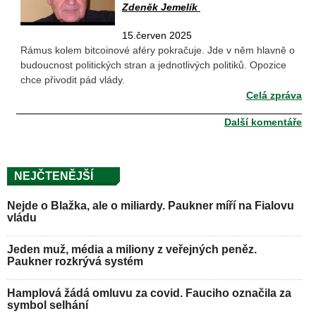
Zdeněk Jemelík
15.červen 2025
Rámus kolem bitcoinové aféry pokračuje. Jde v něm hlavně o
budoucnost politických stran a jednotlivých politiků. Opozice
chce přivodit pád vlády.
Celá zpráva
Další komentáře
NEJČTENĚJŠÍ
Nejde o Blažka, ale o miliardy. Paukner míří na Fialovu
vládu
Jeden muž, média a miliony z veřejných peněz.
Paukner rozkrývá systém
Hamplová žádá omluvu za covid. Fauciho označila za
symbol selhání