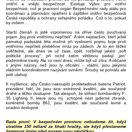
vnitřní a vnější bezpečnost. Existuje Výbor pro vnitřní
bezpečnost, což je pracovní orgán Bezpečnostní rady státu pro
koordinaci a plánování opatření k zajištění vnitřní bezpečnosti
České republiky a ochrany veřejného pořádku. Což o to, pokud
by ovšem….
Starší čtenáři si jistě vzpomenou na dříve často používaný
pojem „boj proti vnitřnímu nepříteli“. A těm nejstarším, kteří ještě
pamatují padesátá léta možná při vyslovení pojmu boje proti
vnitřnímu nepříteli přeběhne mráz po zádech. Je to jen těžko
uvěřitelné, ale dnes se už zase, opět, rozbíhají jakési „soft
politické procesy“, při nichž zatím většinou padají „jen“
podmíněné tresty. Ale co není dnes, může být už zítra. A občané
s jinými názory, než jsou ty oficiální – vládní, jsou jakýmsi
vládním koordinátorem nazýváni sviněmi. Šrouby se pomalu ale
jistě utahují.
K myšlence, aby Česko nakoupilo protiletadlové baterie Patriot,
prezident řekl, že jsou sice extrémně kvalitní, ale současně
drahé a těžko dostupné. Tak alespoň, že stíhací bombardéry F-
35 Lighting II, které jsou mj. schopné nést jaderné zbraně,
konkrétně bomby B61, jsou kvalitní, ale současně levné a
snadno dostupné.
Rada první: V bezpečném prostoru nebudeme žít, když
utratíme 150 miliard za khaki hračky, ale když přestaneme
šermovat jiným před nosem svou pěstičkou.