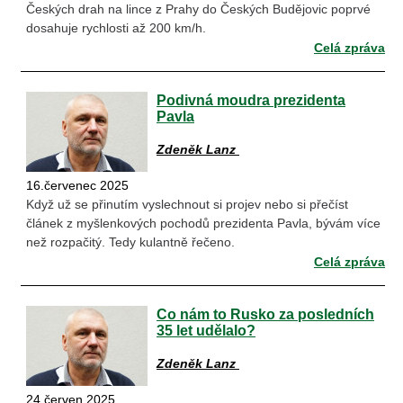
Českých drah na lince z Prahy do Českých Budějovic poprvé
dosahuje rychlosti až 200 km/h.
Celá zpráva
Podivná moudra prezidenta
Pavla
Zdeněk Lanz
16.červenec 2025
Když už se přinutím vyslechnout si projev nebo si přečíst
článek z myšlenkových pochodů prezidenta Pavla, bývám více
než rozpačitý. Tedy kulantně řečeno.
Celá zpráva
Co nám to Rusko za posledních
35 let udělalo?
Zdeněk Lanz
24.červen 2025