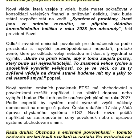
Nová vláda, která vzejde z voleb, bude muset pokračovat v
konsolidaci veřejných financí a snižování deficitu, jinak bude
státní rozpočet stát na vodě.
„Systémové problémy, které
jsou ve státním rozpočtu, se přijetím vládního
konsolidačního balíčku z roku 2023 jen odsunuly“
, řekl
prezident Pavel.
Odložit zavedení emisních povolenek pro domácnosti se podle
prezidenta s největší pravděpodobností nepodaří, protože
země, které po odkladu volají, nebudou mít dost síly vyjednat si
výjimku.
„Bude na příští vládě, aby k tomu zaujala postoj,
který bude asi nejrealističtější. To znamená velice rychle a
spolehlivě vysvětlit veřejnosti, co je ve věci, co za ty
zvýšené výdaje na druhé straně budeme mít my a jaký to
má vlastně smysl,"
popsal.
Nový systém emisních povolenek ETS2 má obchodování s
povolenkami rozšířit například i na silniční dopravu nebo
vytápění budov. Platit má podle současných plánů od roku 2027.
Podle expertů by systém mohl výrazně zvýšit náklady
domácností na energie či paliva. Česko s dalšími 17 státy žádá
úpravu chystaného systému ETS2. Návrh revize počítá
například se zastropováním ceny povolenek nebo s úpravou
systému obchodování s nimi.
Rada druhá: Obchodu s emisními povolenkami - tomuto
podvodu století (ne-li tisíciletí) je potřeba říci rozhodné ne!