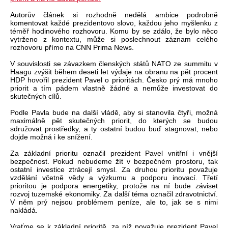
Autorův článek si rozhodně nedělá ambice podrobně
komentovat každé prezidentovo slovo, každou jeho myšlenku z
téměř hodinového rozhovoru. Komu by se zdálo, že bylo něco
vytrženo z kontextu, může si poslechnout záznam celého
rozhovoru přímo na CNN Prima News.
V souvislosti se závazkem členských států NATO ze summitu v
Haagu zvýšit během deseti let výdaje na obranu na pět procent
HDP hovořil prezident Pavel o prioritách. Česko prý má mnoho
priorit a tím pádem vlastně žádné a nemůže investovat do
skutečných cílů.
Podle Pavla bude na další vládě, aby si stanovila čtyři, možná
maximálně pět skutečných priorit, do kterých se budou
sdružovat prostředky, a ty ostatní budou buď stagnovat, nebo
dojde možná i ke snížení.
Za základní prioritu označil prezident Pavel vnitřní i vnější
bezpečnost. Pokud nebudeme žít v bezpečném prostoru, tak
ostatní investice ztrácejí smysl. Za druhou prioritu považuje
vzdělání včetně vědy a výzkumu a podporu inovací. Třetí
prioritou je podpora energetiky, protože na ní bude záviset
rozvoj tuzemské ekonomiky. Za další téma označil zdravotnictví.
V něm prý nejsou problémem peníze, ale to, jak se s nimi
nakládá.
Vraťme se k základní prioritě, za níž považuje prezident Pavel