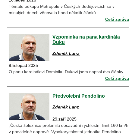
16.leden 2026
Tématu odkupu Metropolu v Českých Budějovicích se v
minulých dnech věnovalo hned několik článků.
Celá zpráva
Vzpomínka na pana kardinála
Duku
Zdeněk Lanz
9.listopad 2025
O panu kardinálovi Dominiku Dukovi jsem napsal dva články.
Celá zpráva
Předvolební Pendolino
Zdeněk Lanz
29.září 2025
„Česká železnice prolomila dosavadní rychlostní limit 160 km/h
v pravidelné dopravě. Vysokorychlostní jednotka Pendolino