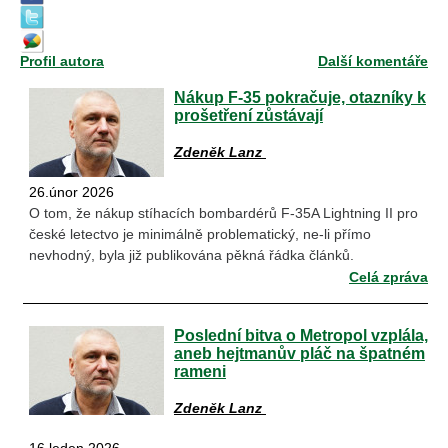
Profil autora
Další komentáře
Nákup F-35 pokračuje, otazníky k
prošetření zůstávají
Zdeněk Lanz
26.únor 2026
O tom, že nákup stíhacích bombardérů F-35A Lightning II pro
české letectvo je minimálně problematický, ne-li přímo
nevhodný, byla již publikována pěkná řádka článků.
Celá zpráva
Poslední bitva o Metropol vzplála,
aneb hejtmanův pláč na špatném
rameni
Zdeněk Lanz