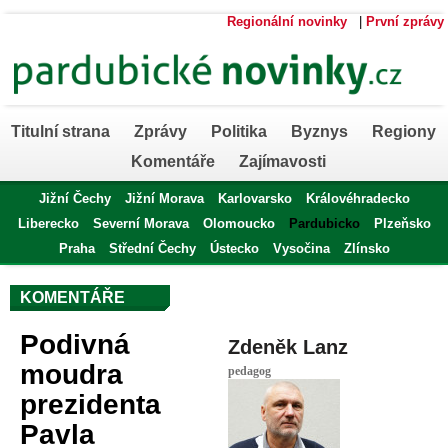
Regionální novinky
|
První zprávy
Titulní strana
Zprávy
Politika
Byznys
Regiony
Komentáře
Zajímavosti
Jižní Čechy
Jižní Morava
Karlovarsko
Královéhradecko
Liberecko
Severní Morava
Olomoucko
Pardubicko
Plzeňsko
Praha
Střední Čechy
Ústecko
Vysočina
Zlínsko
KOMENTÁŘE
Podivná
Zdeněk Lanz
moudra
pedagog
prezidenta
Pavla