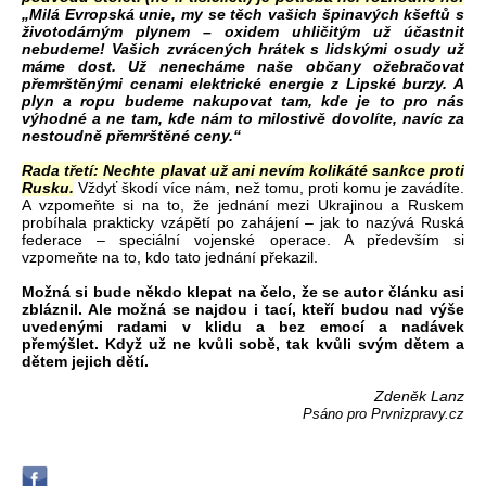
„Milá Evropská unie, my se těch vašich špinavých kšeftů s
životodárným plynem – oxidem uhličitým už účastnit
nebudeme! Vašich zvrácených hrátek s lidskými osudy už
máme dost. Už nenecháme naše občany ožebračovat
přemrštěnými cenami elektrické energie z Lipské burzy. A
plyn a ropu budeme nakupovat tam, kde je to pro nás
výhodné a ne tam, kde nám to milostivě dovolíte, navíc za
nestoudně přemrštěné ceny.“
Rada třetí: Nechte plavat už ani nevím kolikáté sankce proti
Rusku.
Vždyť škodí více nám, než tomu, proti komu je zavádíte.
A vzpomeňte si na to, že jednání mezi Ukrajinou a Ruskem
probíhala prakticky vzápětí po zahájení – jak to nazývá Ruská
federace – speciální vojenské operace. A především si
vzpomeňte na to, kdo tato jednání překazil.
Možná si bude někdo klepat na čelo, že se autor článku asi
zbláznil. Ale možná se najdou i tací, kteří budou nad výše
uvedenými radami v klidu a bez emocí a nadávek
přemýšlet. Když už ne kvůli sobě, tak kvůli svým dětem a
dětem jejich dětí.
Zdeněk Lanz
Psáno pro Prvnizpravy.cz