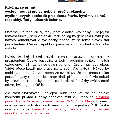
Když už se přinutím
vyslechnout si projev nebo si přečíst článek z
myšlenkových pochodů prezidenta Pavla, bývám více než
rozpačitý. Tedy kulantně řečeno.
Ostatně, už roce 2019, tedy ještě v době, kdy nebyl v nejvyšší
ústavní funkci, jsem v článku Podivná logika generála Pavla jeho
názory komentoval. A své pocity z toho, že se tento člověk stal
prezidentem České republiky jsem vyjádřil v článku Národní
ostuda.
Pokud by Petr Pavel nebyl nejvyšším ústavním činitelem -
prezidentem České republiky a tedy i vrchním velitelem jejích
ozbrojených sil - asi by se dalo nad jeho názory mávnout rukou.
Vždyť přece každý má právo na ty své. Ale takto?! Někdo by
mohl namítnout, že vše nemá ze své hlavy, že mu přece občas
poradí nějaký ten poradce, například „přítel po boku“. Ale pokud
by prezident republiky neměl na kardinální otázky svůj vlastní
názor, bylo by to ještě horší.
Ale dost filozofování, nejlepší bude podívat se na nějaký
konkrétní příklad z doby nedávno minulé. Třeba na
diskusní
pořad Partie Terezie Tománkové na CNN Prima News
, o němž
referuje na svých stránkách veřejnoprávní agentura ČTK České
noviny v článku
Pavel: Příští vláda by měla stanovit čtyři až pět
priorit a na ně dávat peníze.