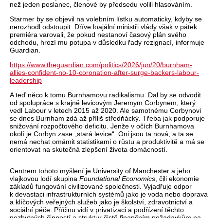
než jeden poslanec, členové by předsedu volili hlasováním.
Starmer by se objevil na volebním lístku automaticky, kdyby se
nerozhodl odstoupit. Dříve loajální ministři vlády však v pátek
premiéra varovali, že pokud nestanoví časový plán svého
odchodu, hrozí mu potupa v důsledku řady rezignací, informuje
Guardian.
https://www.theguardian.com/politics/2026/jun/20/burnham-
allies-confident-no-10-coronation-after-surge-backers-labour-
leadership
A teď něco k tomu Burnhamovu radikalismu. Dal by se odvodit
od spolupráce s krajně levicovým Jeremym Corbynem, který
vedl Labour v letech 2015 až 2020. Ale samotnému Corbynovi
se dnes Burnham zdá až příliš středňácký. Třeba jak podporuje
snižování rozpočtového deficitu. Jenže v očích Burnhamova
okolí je Corbyn zase „stará levice“. Oni jsou ta nová, a ta se
nemá nechat omámit statistikami o růstu a produktivitě a má se
orientovat na skutečná zlepšení života domácností.
Centrem tohoto myšlení je University of Manchester a jeho
vlajkovou lodí skupina
Foundational Economics
, čili ekonomie
základů fungování civilizované společnosti. Vyjadřuje odpor
k devastaci infrastrukturních systémů jako je voda nebo doprava
a klíčových veřejných služeb jako je školství, zdravotnictví a
sociální péče. Příčinu vidí v privatizaci a podřízení těchto
nezbytných činností a struktur čistě finančním požadavkům na