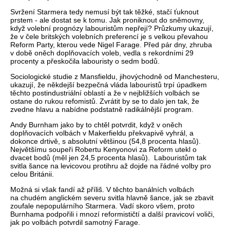
Svržení Starmera tedy nemusí být tak těžké, stačí ťuknout
prstem - ale dostat se k tomu. Jak proniknout do sněmovny,
když volební prognózy labouristům nepřejí? Průzkumy ukazují,
že v čele britských volebních preferencí je s velkou převahou
Reform Party, kterou vede Nigel Farage. Před pár dny, zhruba
v době oněch doplňovacích voleb, vedla s rekordními 29
procenty a přeskočila labouristy o sedm bodů.
Sociologické studie z Mansfieldu, jihovýchodně od Manchesteru,
ukazují, že někdejší bezpečná vláda labouristů trpí úpadkem
těchto postindustriální oblastí a že v nejbližších volbách se
ostane do rukou refomistů. Zvrátit by se to dalo jen tak, že
zvedne hlavu a nabídne podstatně radikálnější program.
Andy Burnham jako by to chtěl potvrdit, když v oněch
doplňovacích volbách v Makerfieldu překvapivě vyhrál, a
dokonce drtivě, s absolutní většinou (54,8 procenta hlasů).
Největšímu soupeři Robertu Kenyonovi za Reform utekl o
dvacet bodů (měl jen 24,5 procenta hlasů).
Labouristům tak
svitla šance na levicovou protihru až dojde na řádné volby pro
celou Británii.
Možná si však fandí až příliš. V těchto banálních volbách
na chudém anglickém severu svitla hlavně šance, jak se zbavit
zoufale nepopulárního Starmera. Vadí skoro všem, proto
Burnhama podpořili i mnozí reformističtí a další pravicoví voliči,
jak po volbách potvrdil samotný Farage.