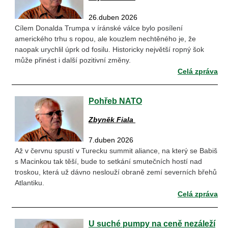
26.duben 2026
Cílem Donalda Trumpa v íránské válce bylo posílení
amerického trhu s ropou, ale kouzlem nechtěného je, že
naopak urychlil úprk od fosilu. Historicky největší ropný šok
může přinést i další pozitivní změny.
Celá zpráva
Pohřeb NATO
Zbyněk Fiala
7.duben 2026
Až v červnu spustí v Turecku summit aliance, na který se Babiš
s Macinkou tak těší, bude to setkání smutečních hostí nad
troskou, která už dávno neslouží obraně zemí severních břehů
Atlantiku.
Celá zpráva
U suché pumpy na ceně nezáleží