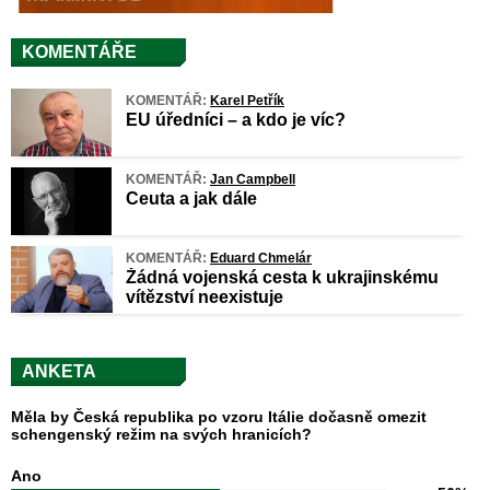
KOMENTÁŘE
KOMENTÁŘ:
Karel Petřík
EU úředníci – a kdo je víc?
KOMENTÁŘ:
Jan Campbell
Ceuta a jak dále
KOMENTÁŘ:
Eduard Chmelár
Žádná vojenská cesta k ukrajinskému
vítězství neexistuje
ANKETA
Měla by Česká republika po vzoru Itálie dočasně omezit
schengenský režim na svých hranicích?
Ano