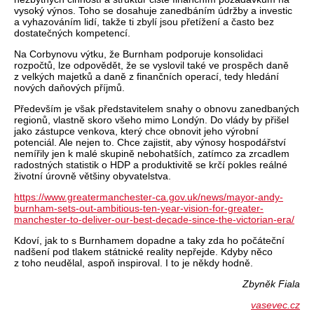
vysoký výnos. Toho se dosahuje zanedbáním údržby a investic
a vyhazováním lidí, takže ti zbylí jsou přetížení a často bez
dostatečných kompetencí.
Na Corbynovu výtku, že Burnham podporuje konsolidaci
rozpočtů, lze odpovědět, že se vyslovil také ve prospěch daně
z velkých majetků a daně z finančních operací, tedy hledání
nových daňových příjmů.
Především je však představitelem snahy o obnovu zanedbaných
regionů, vlastně skoro všeho mimo Londýn. Do vlády by přišel
jako zástupce venkova, který chce obnovit jeho výrobní
potenciál. Ale nejen to. Chce zajistit, aby výnosy hospodářství
nemířily jen k malé skupině nebohatších, zatímco za zrcadlem
radostných statistik o HDP a produktivitě se krčí pokles reálné
životní úrovně většiny obyvatelstva.
https://www.greatermanchester-ca.gov.uk/news/mayor-andy-
burnham-sets-out-ambitious-ten-year-vision-for-greater-
manchester-to-deliver-our-best-decade-since-the-victorian-era/
Kdoví, jak to s Burnhamem dopadne a taky zda ho počáteční
nadšení pod tlakem státnické reality nepřejde. Kdyby něco
z toho neudělal, aspoň inspiroval. I to je někdy hodně.
Zbyněk Fiala
vasevec.cz