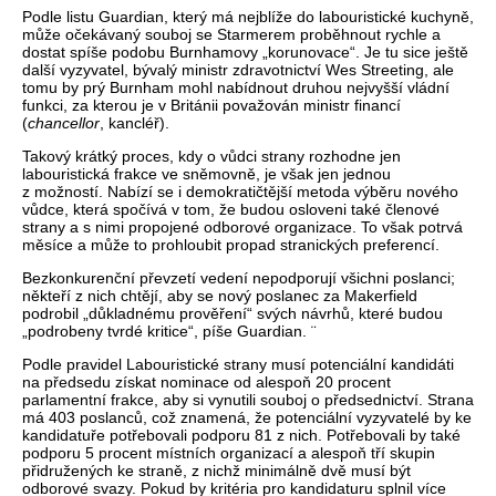
Podle listu Guardian, který má nejblíže do labouristické kuchyně,
může očekávaný souboj se Starmerem proběhnout rychle a
dostat spíše podobu Burnhamovy „korunovace“. Je tu sice ještě
další vyzyvatel, bývalý ministr zdravotnictví Wes Streeting, ale
tomu by prý Burnham mohl nabídnout druhou nejvyšší vládní
funkci, za kterou je v Británii považován ministr financí
(
chancellor
, kancléř).
Takový krátký proces, kdy o vůdci strany rozhodne jen
labouristická frakce ve sněmovně, je však jen jednou
z možností. Nabízí se i demokratičtější metoda výběru nového
vůdce, která spočívá v tom, že budou osloveni také členové
strany a s nimi propojené odborové organizace. To však potrvá
měsíce a může to prohloubit propad stranických preferencí.
Bezkonkurenční převzetí vedení nepodporují všichni poslanci;
někteří z nich chtějí, aby se nový poslanec za Makerfield
podrobil „důkladnému prověření“ svých návrhů, které budou
„podrobeny tvrdé kritice“, píše Guardian. ¨
Podle pravidel Labouristické strany musí potenciální kandidáti
na předsedu získat nominace od alespoň 20 procent
parlamentní frakce, aby si vynutili souboj o předsednictví. Strana
má 403 poslanců, což znamená, že potenciální vyzyvatelé by ke
kandidatuře potřebovali podporu 81 z nich. Potřebovali by také
podporu 5 procent místních organizací a alespoň tří skupin
přidružených ke straně, z nichž minimálně dvě musí být
odborové svazy. Pokud by kritéria pro kandidaturu splnil více