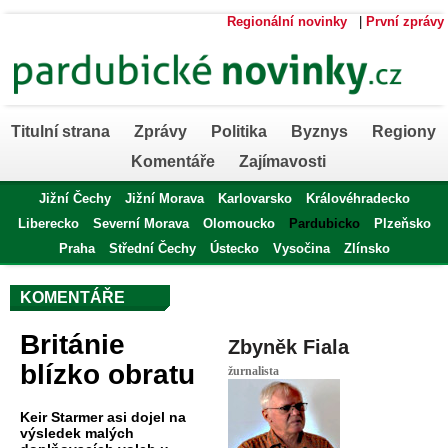
Regionální novinky
|
První zprávy
Titulní strana
Zprávy
Politika
Byznys
Regiony
Komentáře
Zajímavosti
Jižní Čechy
Jižní Morava
Karlovarsko
Královéhradecko
Liberecko
Severní Morava
Olomoucko
Pardubicko
Plzeňsko
Praha
Střední Čechy
Ústecko
Vysočina
Zlínsko
KOMENTÁŘE
Británie
Zbyněk Fiala
blízko obratu
žurnalista
Keir Starmer asi dojel na
výsledek malých