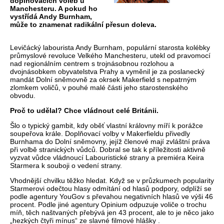
doplňovacích voleb u
Manchesteru. A pokud ho
vystřídá Andy Burnham,
může to znamenat radikální přesun doleva.
Levičácký labourista Andy Burnham, populární starosta kolébky
průmyslové revoluce Velkého Manchesteru, utekl od pravomocí
nad regionálním centrem s trojnásobnou rozlohou a
dvojnásobkem obyvatelstva Prahy a vyměnil je za poslanecký
mandát Dolní sněmovně za okrsek Makerfield s nepatrným
zlomkem voličů, v pouhé malé části jeho starostenského
obvodu.
Proč to udělal? Chce vládnout celé Británii.
Šlo o typický gambit, kdy oběť vlastní královny míří k porážce
soupeřova krále. Doplňovací volby v Makerfieldu přivedly
Burnhama do Dolní sněmovny, jejíž členové mají zvláštní práva
při volbě stranických vůdců. Dobral se tak k příležitosti aktivně
vyzvat vůdce vládnoucí Labouristické strany a premiéra Keira
Starmera k souboji o vedení strany.
Vhodnější chvilku těžko hledat. Když se v průzkumech popularity
Starmerovi odečtou hlasy odmítání od hlasů podpory, odplíží se
podle agentury YouGov s převahou negativních hlasů ve výši 46
procent. Podle jiné agentury Opinium odpuzuje voliče o trochu
míň, těch naštvaných přebývá jen 43 procent, ale to je něco jako
„hezkých čtyři mínus“ ze slavné filmové hlášky .