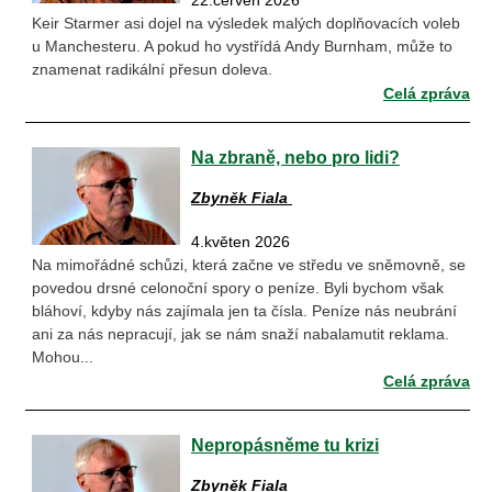
22.červen 2026
Keir Starmer asi dojel na výsledek malých doplňovacích voleb
u Manchesteru. A pokud ho vystřídá Andy Burnham, může to
znamenat radikální přesun doleva.
Celá zpráva
Na zbraně, nebo pro lidi?
Zbyněk Fiala
4.květen 2026
Na mimořádné schůzi, která začne ve středu ve sněmovně, se
povedou drsné celonoční spory o peníze. Byli bychom však
bláhoví, kdyby nás zajímala jen ta čísla. Peníze nás neubrání
ani za nás nepracují, jak se nám snaží nabalamutit reklama.
Mohou...
Celá zpráva
Nepropásněme tu krizi
Zbyněk Fiala