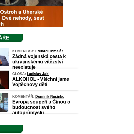
ÁŘE
KOMENTÁŘ:
Eduard Chmelár
Žádná vojenská cesta k
ukrajinskému vítězství
neexistuje
GLOSA:
Ladislav Jakl
ALKOHOL - Všichni jsme
Vojtěchovy děti
KOMENTÁŘ:
Dominik Rusinko
Evropa soupeří s Čínou o
budoucnost svého
autoprůmyslu