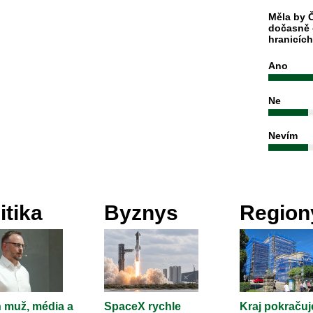
Měla by Č
dočasně 
hranicíc
Ano
Ne
Nevím
itika
Byznys
Region
 muž, média a
SpaceX rychle
Kraj pokračuj