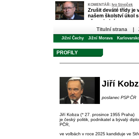
KOMENTÁŘ:
Ivo Strejček
Zrušit deváté třídy je 
našem školství úkol 
až poslední
Titulní strana
|
Jižní Čechy
Jižní Morava
Karlovarsk
PROFILY
Profil autora
Jiří Kob
poslanec PSP ČR
Jiří Kobza (* 27. prosince 1955 Praha)
je český politik, podnikatel a bývalý d
PČR,
ve volbách v roce 2025 kandiduje ve St