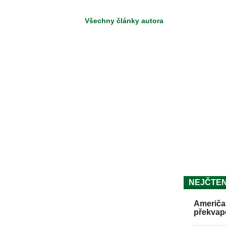
Všechny články autora
NEJČTEN
Američan
překvap