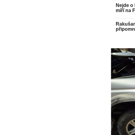
Nejde o 
míří na 
Rakušan 
připomně