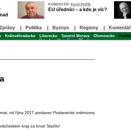
KOMENTÁŘ:
Karel Petřík
v
EU úředníci – a kdo je víc?
snad
Zprávy
|
Politika
|
Byznys
|
Regiony
|
Komentář
o
Královéhradecko
Liberecko
Severní Morava
Olomoucko
Pardu
Ústecko
Vysočina
Zlínsko
za
iplomat, od října 2017 poslanec Poslanecké sněmovny
ředočesk
ém kraji za hnutí Sta
čilo!