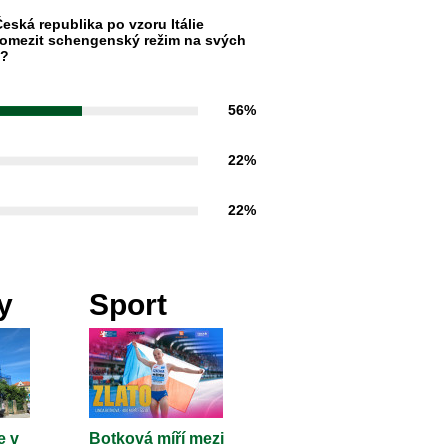
eská republika po vzoru Itálie
omezit schengenský režim na svých
h?
56%
22%
22%
y
Sport
e v
Botková míří mezi