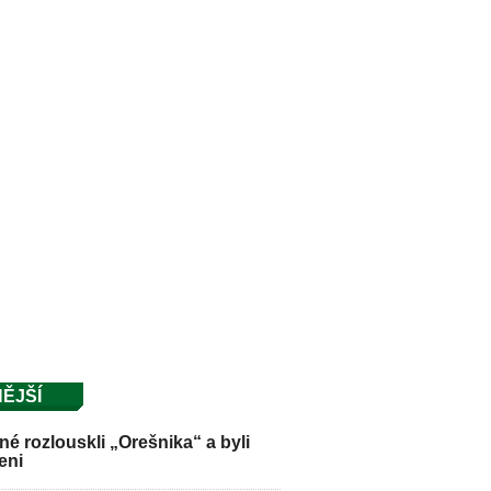
ĚJŠÍ
é rozlouskli „Orešnika“ a byli
eni