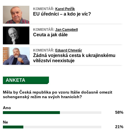
KOMENTÁŘ:
Karel Petřík
EU úředníci – a kdo je víc?
KOMENTÁŘ:
Jan Campbell
Ceuta a jak dále
KOMENTÁŘ:
Eduard Chmelár
Žádná vojenská cesta k ukrajinskému
vítězství neexistuje
ANKETA
Měla by Česká republika po vzoru Itálie dočasně omezit
schengenský režim na svých hranicích?
Ano
58%
Ne
21%