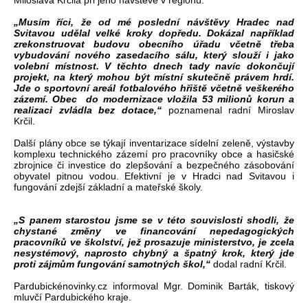
Miloslava Krčila při jeho návštěvě v regionu.
„Musím říci, že od mé poslední návštěvy Hradec nad
Svitavou udělal velké kroky dopředu. Dokázal například
zrekonstruovat budovu obecního úřadu včetně třeba
vybudování nového zasedacího sálu, který slouží i jako
volební místnost. V těchto dnech tady navíc dokončují
projekt, na který mohou být místní skutečně právem hrdí.
Jde o sportovní areál fotbalového hřiště včetně veškerého
zázemí. Obec do modernizace vložila 53 milionů korun a
realizaci zvládla bez dotace,“
poznamenal radní Miroslav
Krčil.
Další plány obce se týkají inventarizace sídelní zeleně, výstavby
komplexu technického zázemí pro pracovníky obce a hasičské
zbrojnice či investice do zlepšování a bezpečného zásobování
obyvatel pitnou vodou. Efektivní je v Hradci nad Svitavou i
fungování zdejší základní a mateřské školy.
„S panem starostou jsme se v této souvislosti shodli, že
chystané změny ve financování nepedagogických
pracovníků ve školství, jež prosazuje ministerstvo, je zcela
nesystémový, naprosto chybný a špatný krok, který jde
proti zájmům fungování samotných škol,“
dodal radní Krčil.
Pardubickénovinky.cz informoval Mgr. Dominik Barták, tiskový
mluvčí Pardubického kraje.