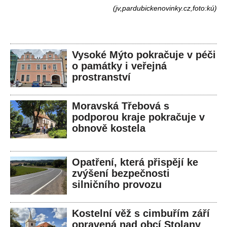
(jv,pardubickenovinky.cz,foto:kú)
Vysoké Mýto pokračuje v péči
o památky i veřejná
prostranství
Moravská Třebová s
podporou kraje pokračuje v
obnově kostela
Opatření, která přispějí ke
zvýšení bezpečnosti
silničního provozu
Kostelní věž s cimbuřím září
opravená nad obcí Stolany