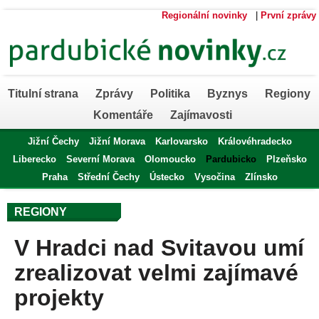
Regionální novinky
|
První zprávy
Titulní strana
Zprávy
Politika
Byznys
Regiony
Komentáře
Zajímavosti
Jižní Čechy
Jižní Morava
Karlovarsko
Královéhradecko
Liberecko
Severní Morava
Olomoucko
Pardubicko
Plzeňsko
Praha
Střední Čechy
Ústecko
Vysočina
Zlínsko
REGIONY
V Hradci nad Svitavou umí
zrealizovat velmi zajímavé
projekty