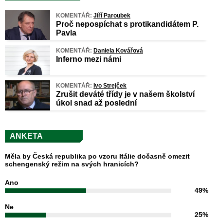
KOMENTÁŘ:
Jiří Paroubek
Proč nepospíchat s protikandidátem P.
Pavla
KOMENTÁŘ:
Daniela Kovářová
Inferno mezi námi
KOMENTÁŘ:
Ivo Strejček
Zrušit deváté třídy je v našem školství
úkol snad až poslední
ANKETA
Měla by Česká republika po vzoru Itálie dočasně omezit
schengenský režim na svých hranicích?
Ano
49%
Ne
25%