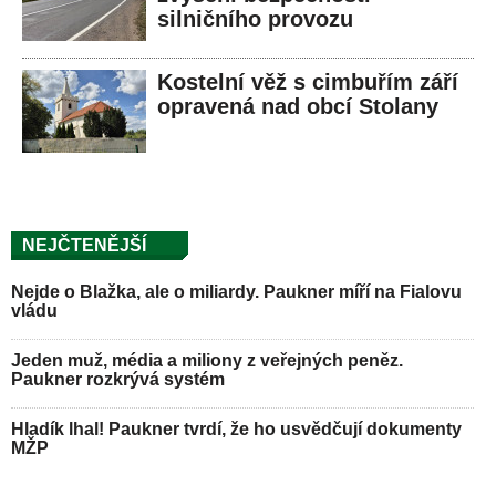
silničního provozu
Kostelní věž s cimbuřím září
opravená nad obcí Stolany
NEJČTENĚJŠÍ
Nejde o Blažka, ale o miliardy. Paukner míří na Fialovu
vládu
Jeden muž, média a miliony z veřejných peněz.
Paukner rozkrývá systém
Hladík lhal! Paukner tvrdí, že ho usvědčují dokumenty
MŽP