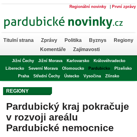
Regionální novinky
|
První zprávy
Titulní strana
Zprávy
Politika
Byznys
Regiony
Komentáře
Zajímavosti
Jižní Čechy
Jižní Morava
Karlovarsko
Královéhradecko
Liberecko
Severní Morava
Olomoucko
Pardubicko
Plzeňsko
Praha
Střední Čechy
Ústecko
Vysočina
Zlínsko
REGIONY
Pardubický kraj pokračuje
v rozvoji areálu
Pardubické nemocnice