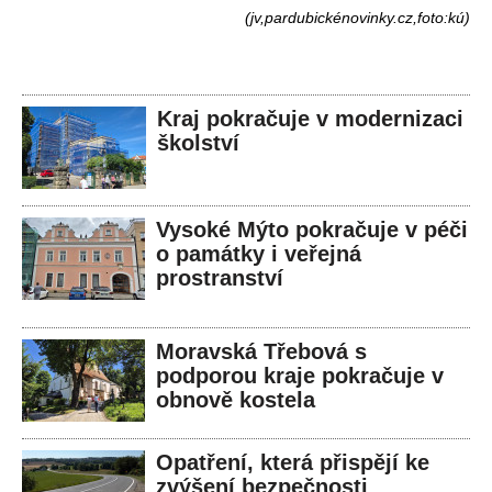
(jv,pardubickénovinky.cz,foto:kú)
Kraj pokračuje v modernizaci
školství
Vysoké Mýto pokračuje v péči
o památky i veřejná
prostranství
Moravská Třebová s
podporou kraje pokračuje v
obnově kostela
Opatření, která přispějí ke
zvýšení bezpečnosti