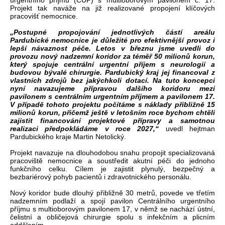
urgentního příjmu (CUP) s multioborovým pavilonem č. 17.
Projekt tak naváže na již realizované propojení klíčových
pracovišť nemocnice.
„Postupné propojování jednotlivých částí areálu
Pardubické nemocnice je důležité pro efektivnější provoz i
lepší návaznost péče. Letos v březnu jsme uvedli do
provozu nový nadzemní koridor za téměř 50 milionů korun,
který spojuje centrální urgentní příjem s neurologií a
budovou bývalé chirurgie. Pardubický kraj jej financoval z
vlastních zdrojů bez jakýchkoli dotací. Na tuto koncepci
nyní navazujeme přípravou dalšího koridoru mezi
pavilonem s centrálním urgentním příjmem a pavilonem 17.
V případě tohoto projektu počítáme s náklady přibližně 15
milionů korun, přičemž ještě v letošním roce bychom chtěli
zajistit financování projektové přípravy a samotnou
realizaci předpokládáme v roce 2027,“
uvedl hejtman
Pardubického kraje Martin Netolický.
Projekt navazuje na dlouhodobou snahu propojit specializovaná
pracoviště nemocnice a soustředit akutní péči do jednoho
funkčního celku. Cílem je zajistit plynulý, bezpečný a
bezbariérový pohyb pacientů i zdravotnického personálu.
Nový koridor bude dlouhý přibližně 30 metrů, povede ve třetím
nadzemním podlaží a spojí pavilon Centrálního urgentního
příjmu s multioborovým pavilonem 17, v němž se nachází ústní,
čelistní a obličejová chirurgie spolu s infekčním a plicním