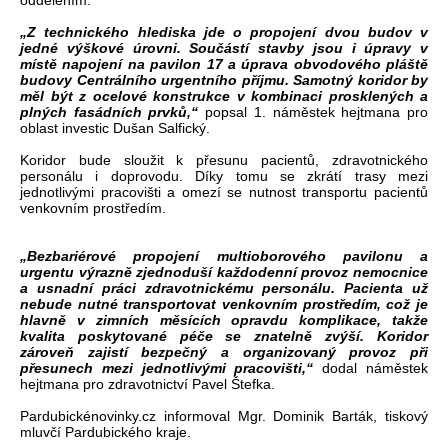
oddělením.
„Z technického hlediska jde o propojení dvou budov v
jedné výškové úrovni. Součástí stavby jsou i úpravy v
místě napojení na pavilon 17 a úprava obvodového pláště
budovy Centrálního urgentního příjmu. Samotný koridor by
měl být z ocelové konstrukce v kombinaci prosklených a
plných fasádních prvků,“
popsal 1. náměstek hejtmana pro
oblast investic Dušan Salfický.
Koridor bude sloužit k přesunu pacientů, zdravotnického
personálu i doprovodu. Díky tomu se zkrátí trasy mezi
jednotlivými pracovišti a omezí se nutnost transportu pacientů
venkovním prostředím.
„Bezbariérové propojení multioborového pavilonu a
urgentu výrazně zjednoduší každodenní provoz nemocnice
a usnadní práci zdravotnickému personálu. Pacienta už
nebude nutné transportovat venkovním prostředím, což je
hlavně v zimních měsících opravdu komplikace, takže
kvalita poskytované péče se znatelně zvýší. Koridor
zároveň zajistí bezpečný a organizovaný provoz při
přesunech mezi jednotlivými pracovišti,“
dodal náměstek
hejtmana pro zdravotnictví Pavel Štefka.
Pardubickénovinky.cz informoval Mgr. Dominik Barták, tiskový
mluvčí Pardubického kraje.