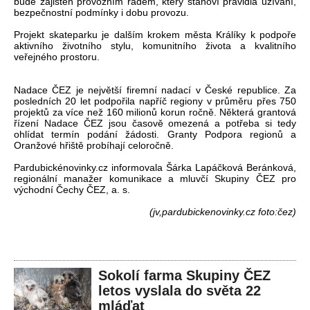
bude zajištěn provozním řádem, který stanoví pravidla užívání,
bezpečnostní podmínky i dobu provozu.
Projekt skateparku je dalším krokem města Králíky k podpoře
aktivního životního stylu, komunitního života a kvalitního
veřejného prostoru.
Nadace ČEZ je největší firemní nadací v České republice. Za
posledních 20 let podpořila napříč regiony v průměru přes 750
projektů za více než 160 milionů korun ročně. Některá grantová
řízení Nadace ČEZ jsou časově omezená a potřeba si tedy
ohlídat termín podání žádosti. Granty Podpora regionů a
Oranžové hřiště probíhají celoročně.
Pardubickénovinky.cz informovala Šárka Lapáčková Beránková,
regionální manažer komunikace a mluvčí Skupiny ČEZ pro
východní Čechy ČEZ, a. s.
(jv,pardubickenovinky.cz foto:čez)
Sokolí farma Skupiny ČEZ
letos vyslala do světa 22
mláďat