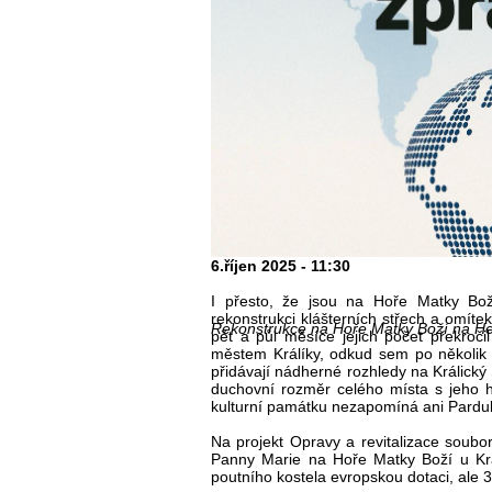
6.říjen 2025 - 11:30
I přesto, že jsou na Hoře Matky Bo
rekonstrukci klášterních střech a omít
Rekonstrukce na Hoře Matky Boží na He
pět a půl měsíce jejich počet překroči
městem Králíky, odkud sem po několik s
přidávají nádherné rozhledy na Králický S
duchovní rozměr celého místa s jeho h
kulturní památku nezapomíná ani Pardub
Na projekt Opravy a revitalizace soub
Panny Marie na Hoře Matky Boží u Krá
poutního kostela evropskou dotaci, ale 