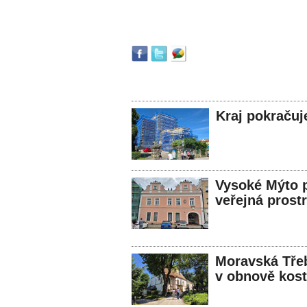
Kraj pokračuj
Vysoké Mýto p
veřejná prost
Moravská Třeb
v obnově kost