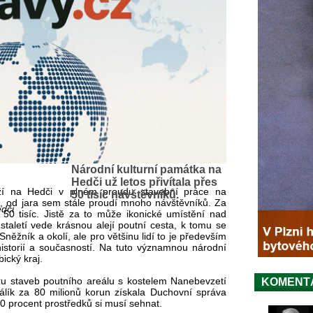
Národní kulturní památka na
Hedči už letos přivítala přes
ží na Hedči v plném proudu stavební práce na
50 tisíc návštěvníků.
ek, od jara sem stále proudí mnoho návštěvníků. Za
dči
l 50 tisíc. Jistě za to může ikonické umístění nad
taletí vede krásnou alejí poutní cesta, k tomu se
něžník a okolí, ale pro většinu lidí to je především
istorií a současností. Na tuto významnou národní
ický kraj.
oru staveb poutního areálu s kostelem Nanebevzetí
KOMENT
lík za 80 milionů korun získala Duchovní správa
30 procent prostředků si musí sehnat.