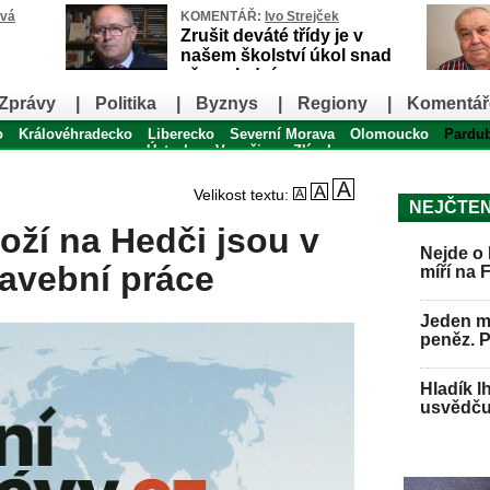
ová
KOMENTÁŘ:
Ivo Strejček
Zrušit deváté třídy je v
našem školství úkol snad
až poslední
Zprávy
|
Politika
|
Byznys
|
Regiony
|
Komentář
o
Královéhradecko
Liberecko
Severní Morava
Olomoucko
Pardu
Ústecko
Vysočina
Zlínsko
Velikost textu:
NEJČTEN
oží na Hedči jsou v
Nejde o 
avební práce
míří na 
Jeden mu
peněz. 
Hladík l
usvědču