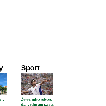
y
Sport
e v
Železného rekord
dál vzdoruje času.