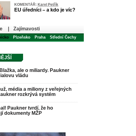
KOMENTÁŘ:
Karel Petřík
EU úředníci – a kdo je víc?
e
|
Zajímavosti
bicko
Plzeňsko
Praha
Střední Čechy
ĚJŠÍ
Blažka, ale o miliardy. Paukner
Fialovu vládu
ž, média a miliony z veřejných
Paukner rozkrývá systém
hal! Paukner tvrdí, že ho
jí dokumenty MŽP