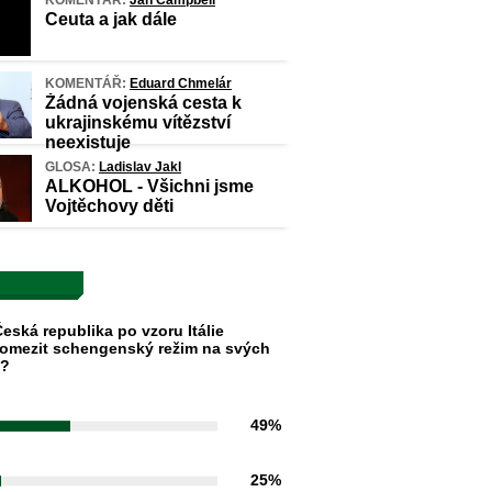
KOMENTÁŘ:
Jan Campbell
Ceuta a jak dále
KOMENTÁŘ:
Eduard Chmelár
Žádná vojenská cesta k
ukrajinskému vítězství
neexistuje
GLOSA:
Ladislav Jakl
ALKOHOL - Všichni jsme
Vojtěchovy děti
eská republika po vzoru Itálie
omezit schengenský režim na svých
h?
49%
25%