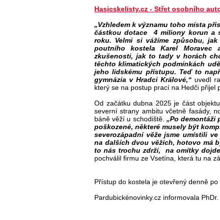
Hasicskelisty.cz -
St
řet osobn
ího aut
„Vzhledem k významu toho místa přis
částkou dotace 4 miliony korun a st
roku. Velmi si vážíme způsobu, ja
poutního kostela Karel Moravec 
zkušenosti, jak to tady v horách cho
těchto klimatických podmínkách uděl
jeho lidskému přístupu. Teď to např
gymnázia v Hradci Králové,“
uvedl ra
který se na postup prací na Hedči přijel 
Od začátku dubna 2025 je část objektu 
severní strany ambitu včetně fasády, 
báně věží u schodiště.
„Po demontáži pů
poškozené, některé musely být komp
severozápadní věže jsme umístili v
na dalších dvou věžích, hotovo má bý
to nás trochu zdrží, na omítky dojde 
pochválil firmu ze Vsetína, která tu na 
Přístup do kostela je otevřený denně po 
Pardubickénovinky.cz informovala PhDr.