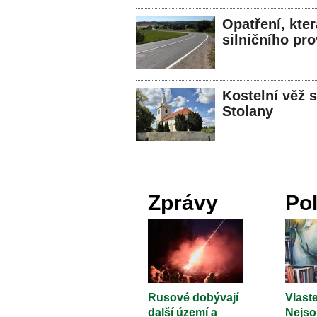
Opatření, kter
silničního pr
Kostelní věž 
Stolany
Zprávy
Pol
Rusové dobývají
Vlaste
další území a
Nejso