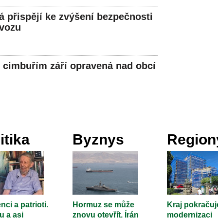
á přispějí ke zvýšení bezpečnosti
ovozu
s cimbuřím září opravená nad obcí
itika
Byznys
Region
nci a patrioti.
Hormuz se může
Kraj pokračuj
u a asi
znovu otevřít. Írán
modernizaci