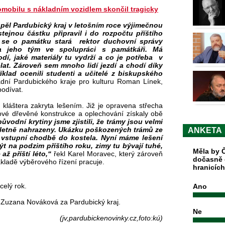
omobilu s nákladním vozidlem skon
čil tragicky
pěl Pardubický kraj v letošním roce výjimečnou
ejnou částku připravil i do rozpočtu příštího
k se o památku stará rektor duchovní správy
a jeho tým ve spolupráci s památkáři. Má
dí, jaké materiály tu vydrží a co je potřeba v
at. Zároveň sem mnoho lidí jezdí a chodí díky
íklad ocenili studenti a učitelé z biskupského
dní Pardubického kraje pro kulturu Roman Línek,
podívat.
kláštera zakryta lešením. Již je opravena střecha
nové dřevěné konstrukce a oplechování získaly obě
vodní krytiny jsme zjistili, že trámy jsou velmi
letně nahrazeny. Ukázku poškozených trámů ze
ANKETA
e vstupní chodbě do kostela. Nyní máme lešení
t na podzim příštího roku, zimy tu bývají tuhé,
Měla by Č
až příští léto,“
řekl Karel Moravec, který zároveň
dočasně 
základě výběrového řízení pracuje.
hranicíc
celý rok.
Ano
 Zuzana Nováková za Pardubický kraj.
Ne
(jv,pardubickenovinky.cz,foto:kú)