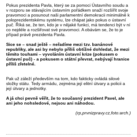
Pokus prezidenta Pavla, který se za pomoci Ústavního soudu a
v rozporu se stávajícím ústavním pořádkem snaží rozšířit svoje
pravomoci a posunout naši parlamentní demokracii minimálně k
poloprezidentskému systému, lze chápat jako pokus o ústavní
puč. Říká se, že ten, kdo je v nějaké funkci, má tendenci být v ní
co nejdéle a rozšiřovat své pravomoci. A obávám se, že to je
případ právě prezidenta Pavla.
Sice se – snad ještě – neřadíme mezi tzv. banánové
republiky, ale asi by nebylo příliš obtížné dohledat, že mezi
těmito touhami – vyvoláním ústavní krize (pokusem o
ústavní puč) - a pokusem o státní převrat, nebývají hranice
příliš zřetelné.
Pak už záleží především na tom, kdo fakticky ovládá silové
složky státu. Tedy armádu, zejména její elitní útvary a policii a
její útvary a jednotky.
A já chci pevně věřit, že to současný prezident Pavel, ale
ani jeho nohsledové, nejsou ani náhodou.
(rp,prvnizpravy.cz,foto:arch.)