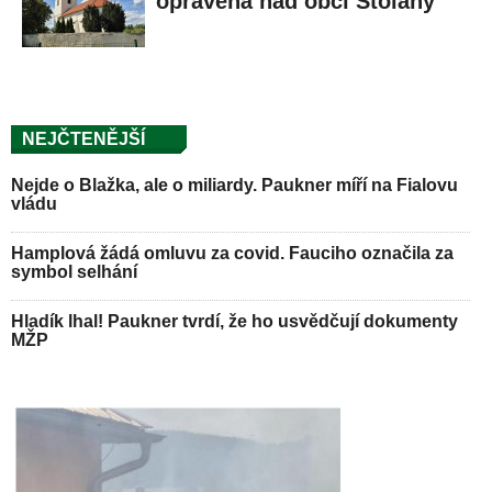
opravená nad obcí Stolany
NEJČTENĚJŠÍ
Nejde o Blažka, ale o miliardy. Paukner míří na Fialovu
vládu
Hamplová žádá omluvu za covid. Fauciho označila za
symbol selhání
Hladík lhal! Paukner tvrdí, že ho usvědčují dokumenty
MŽP