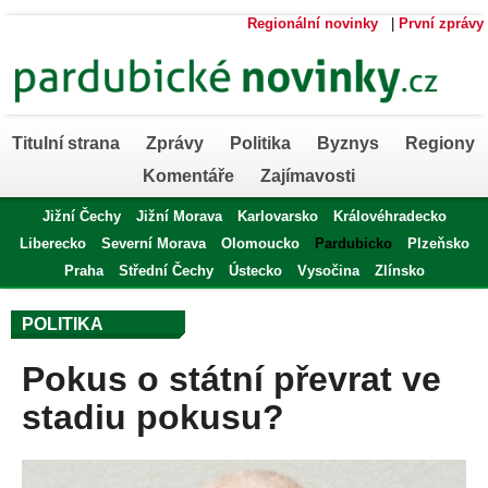
Regionální novinky
|
První zprávy
Titulní strana
Zprávy
Politika
Byznys
Regiony
Komentáře
Zajímavosti
Jižní Čechy
Jižní Morava
Karlovarsko
Královéhradecko
Liberecko
Severní Morava
Olomoucko
Pardubicko
Plzeňsko
Praha
Střední Čechy
Ústecko
Vysočina
Zlínsko
POLITIKA
Pokus o státní převrat ve
stadiu pokusu?