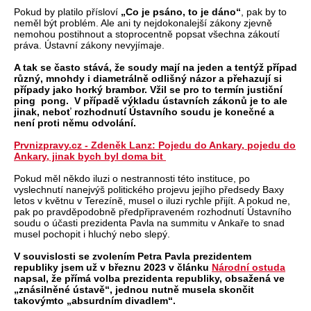
Pokud by platilo přísloví
„Co je psáno, to je dáno“
, pak by to
neměl být problém. Ale ani ty nejdokonalejší zákony zjevně
nemohou postihnout a stoprocentně popsat všechna zákoutí
práva. Ústavní zákony nevyjímaje.
A tak se často stává, že soudy mají na jeden a tentýž případ
různý, mnohdy i diametrálně odlišný názor a přehazují si
případy jako horký brambor. Vžil se pro to termín justiční
ping pong. V případě výkladu ústavních zákonů je to ale
jinak, neboť rozhodnutí Ústavního soudu je konečné a
není proti němu odvolání.
Prvnizpravy.cz - Zdeněk Lanz: Pojedu do Ankary, pojedu do
Ankary, jinak bych byl doma bit
Pokud měl někdo iluzi o nestrannosti této instituce, po
vyslechnutí nanejvýš politického projevu jejího předsedy Baxy
letos v květnu v Terezíně, musel o iluzi rychle přijít. A pokud ne,
pak po pravděpodobně předpřipraveném rozhodnutí Ústavního
soudu o účasti prezidenta Pavla na summitu v Ankaře to snad
musel pochopit i hluchý nebo slepý.
V souvislosti se zvolením Petra Pavla prezidentem
republiky jsem už v březnu 2023 v článku
Národní ostuda
napsal, že přímá volba prezidenta republiky, obsažená ve
„znásilněné ústavě“, jednou nutně musela skončit
takovýmto „absurdním divadlem“.