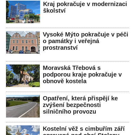
Kraj pokračuje v modernizaci
školství
Vysoké Mýto pokračuje v péči
o památky i veřejná
prostranství
Moravská Třebová s
podporou kraje pokračuje v
obnově kostela
Opatření, která přispějí ke
zvýšení bezpečnosti
silničního provozu
Kostelní věž s cimbuřím září