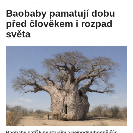
Baobaby pamatují dobu
před člověkem i rozpad
světa
Baobaby patří k nejstarším a nejpodivuhodnějším