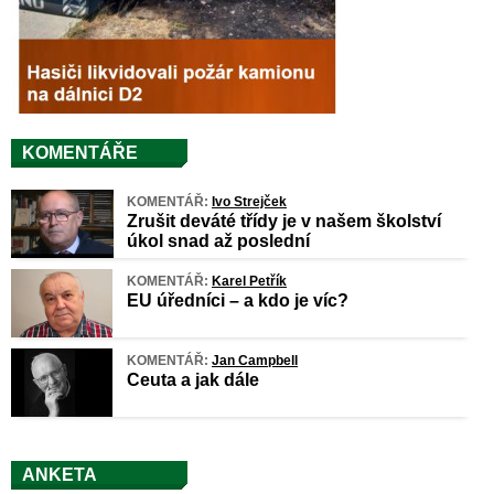
KOMENTÁŘE
KOMENTÁŘ:
Ivo Strejček
Zrušit deváté třídy je v našem školství
úkol snad až poslední
KOMENTÁŘ:
Karel Petřík
EU úředníci – a kdo je víc?
KOMENTÁŘ:
Jan Campbell
Ceuta a jak dále
ANKETA