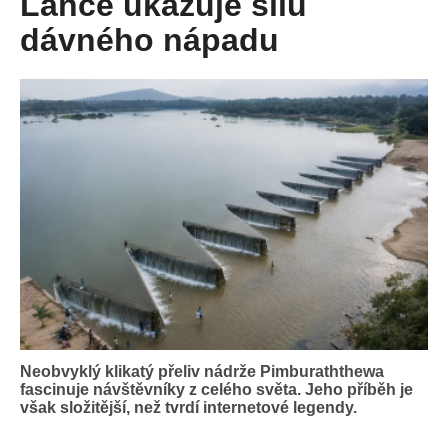
Lance ukazuje sílu
dávného nápadu
Neobvyklý klikatý přeliv nádrže Pimburaththewa
fascinuje návštěvníky z celého světa. Jeho příběh je
však složitější, než tvrdí internetové legendy.