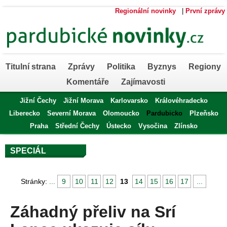
Regionální novinky
|
První zprávy
Titulní strana
Zprávy
Politika
Byznys
Regiony
Komentáře
Zajímavosti
Jižní Čechy
Jižní Morava
Karlovarsko
Královéhradecko
Liberecko
Severní Morava
Olomoucko
Pardubicko
Plzeňsko
Praha
Střední Čechy
Ústecko
Vysočina
Zlínsko
SPECIÁL
Stránky:
...
9
10
11
12
13
14
15
16
17
...
Záhadný přeliv na Srí