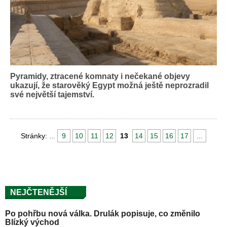
Pyramidy, ztracené komnaty i nečekané objevy
ukazují, že starověký Egypt možná ještě neprozradil
své největší tajemství.
Stránky:
...
9
10
11
12
13
14
15
16
17
...
NEJČTENĚJŠÍ
Po pohřbu nová válka. Drulák popisuje, co změnilo
Blízký východ