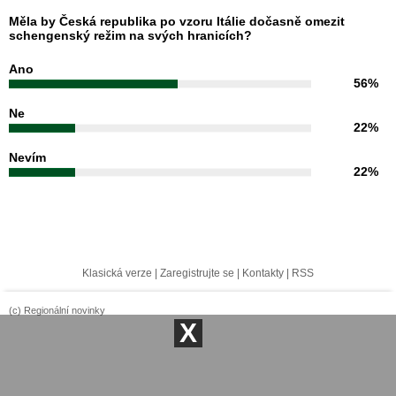
Měla by Česká republika po vzoru Itálie dočasně omezit
schengenský režim na svých hranicích?
Ano
56%
Ne
22%
Nevím
22%
Klasická verze
|
Zaregistrujte se
|
Kontakty
|
RSS
(c) Regionální novinky
X