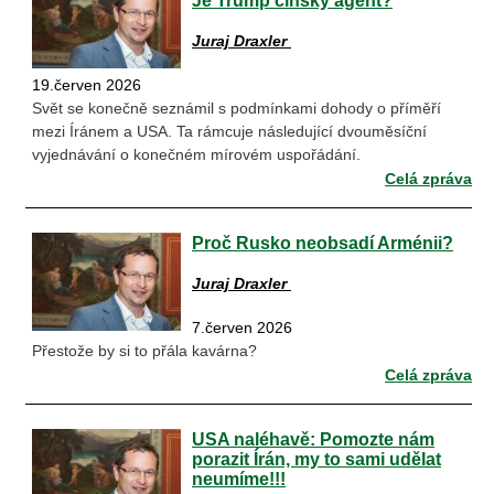
Juraj Draxler
19.červen 2026
Svět se konečně seznámil s podmínkami dohody o příměří
mezi Íránem a USA. Ta rámcuje následující dvouměsíční
vyjednávání o konečném mírovém uspořádání.
Celá zpráva
Proč Rusko neobsadí Arménii?
Juraj Draxler
7.červen 2026
Přestože by si to přála kavárna?
Celá zpráva
USA naléhavě: Pomozte nám
porazit Írán, my to sami udělat
neumíme!!!