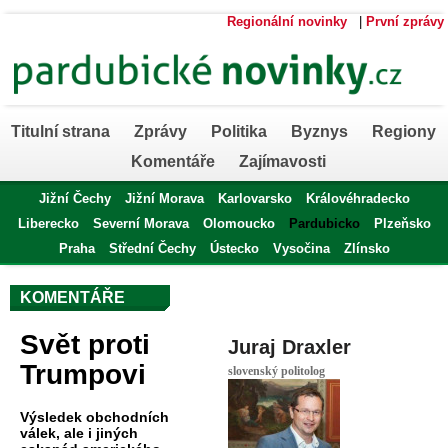
Regionální novinky
|
První zprávy
Titulní strana
Zprávy
Politika
Byznys
Regiony
Komentáře
Zajímavosti
Jižní Čechy
Jižní Morava
Karlovarsko
Královéhradecko
Liberecko
Severní Morava
Olomoucko
Pardubicko
Plzeňsko
Praha
Střední Čechy
Ústecko
Vysočina
Zlínsko
KOMENTÁŘE
Svět proti
Juraj Draxler
Trumpovi
slovenský politolog
Výsledek obchodních
válek, ale i jiných