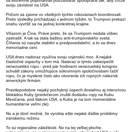
sa extrémne poponáhľali pouzatvárať spolupráce tak, aby znížili
svoju závislosť na USA.
Pričom sa zjavne vo všetkých týchto rokovaniach koordinovali.
Preto výsledky prichádzajú v jednom týždni, to Trumpovi prekazí
snahu vyvŕšiť sa na jednej konkrétnej krajine.
Víťazom je Čína. Práve preto, že sa Trumpom nedala vôbec
zastrašiť. A tak sa stala baštou anti-trumpovského sveta.
Číňania sú navyše stabilní a predpovedateľní, a to sa dnes
mimoriadne cení.
USA dnes nadoraz využíva svoju vojenskú moc. A nejaké
čiastočné úspechy v tom má. Nateraz si týmto zabezpečili
venezuelskú ropu - pred pár hodinami venezuelský kongres
schválil zákony umožňujúce súkromným spoločnostiam ťažiť
ropu, čo je myslené čisto ako otvorenie ich ropných nálezísk
americkým firmám.
Pravdepodobne nejaký pochybný úspech dosiahnu aj intenzívou
blokádou Kuby (predvčerom zrušili dodávku ropy na Kubu
Mexičania, pod tlakom USA, a Kuba je na tom momentálne
humanitárne veľmi zle).
No a je dosť možné, že vyrobia ešte nejaké ďalšie problémy
iránskemu režimu.
To sú regionálne záležitosti. No na tej veľkej ploche,