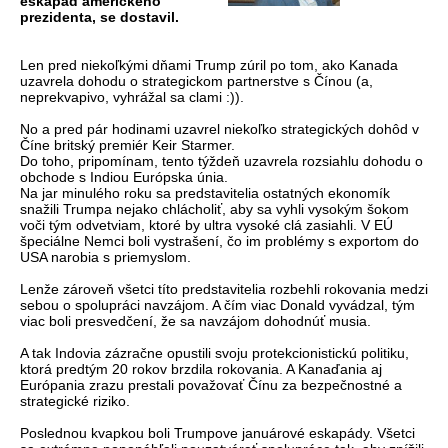
eskapád amerického
prezidenta, se dostavil.
Len pred niekoľkými dňami Trump zúril po tom, ako Kanada
uzavrela dohodu o strategickom partnerstve s Čínou (a,
neprekvapivo, vyhrážal sa clami :)).
No a pred pár hodinami uzavrel niekoľko strategických dohôd v
Číne britský premiér Keir Starmer.
Do toho, pripomínam, tento týždeň uzavrela rozsiahlu dohodu o
obchode s Indiou Európska únia.
Na jar minulého roku sa predstavitelia ostatných ekonomík
snažili Trumpa nejako chlácholiť, aby sa vyhli vysokým šokom
voči tým odvetviam, ktoré by ultra vysoké clá zasiahli. V EÚ
špeciálne Nemci boli vystrašení, čo im problémy s exportom do
USA narobia s priemyslom.
Lenže zároveň všetci títo predstavitelia rozbehli rokovania medzi
sebou o spolupráci navzájom. A čím viac Donald vyvádzal, tým
viac boli presvedčení, že sa navzájom dohodnúť musia.
A tak Indovia zázračne opustili svoju protekcionistickú politiku,
ktorá predtým 20 rokov brzdila rokovania. A Kanaďania aj
Európania zrazu prestali považovať Čínu za bezpečnostné a
strategické riziko.
Poslednou kvapkou boli Trumpove januárové eskapády. Všetci