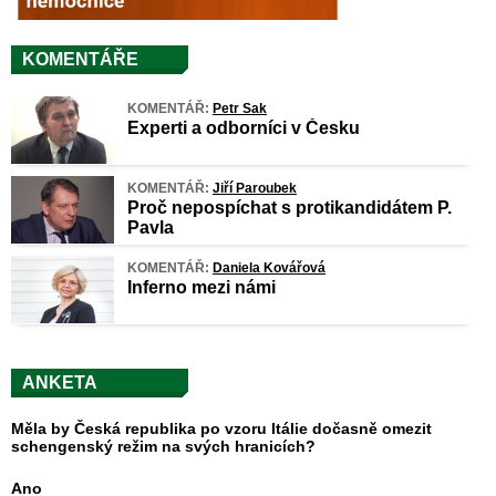
KOMENTÁŘE
KOMENTÁŘ:
Petr Sak
Experti a odborníci v Česku
KOMENTÁŘ:
Jiří Paroubek
Proč nepospíchat s protikandidátem P.
Pavla
KOMENTÁŘ:
Daniela Kovářová
Inferno mezi námi
ANKETA
Měla by Česká republika po vzoru Itálie dočasně omezit
schengenský režim na svých hranicích?
Ano