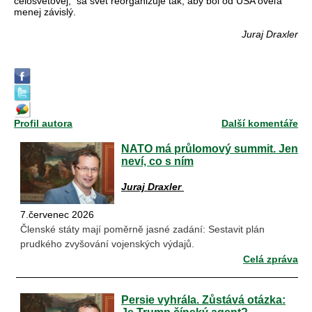
celosvetovej, sa svet reorganizuje tak, aby bol od USA oveľa
menej závislý.
Juraj Draxler
Profil autora
Další komentáře
NATO má průlomový summit. Jen
neví, co s ním
Juraj Draxler
7.červenec 2026
Členské státy mají poměrně jasné zadání: Sestavit plán
prudkého zvyšování vojenských výdajů.
Celá zpráva
Persie vyhrála. Zůstává otázka:
Je Trump čínský agent?