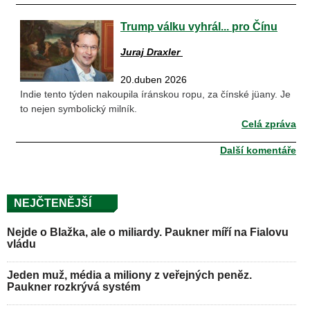
Trump válku vyhrál... pro Čínu
Juraj Draxler
20.duben 2026
Indie tento týden nakoupila íránskou ropu, za čínské jüany. Je
to nejen symbolický milník.
Celá zpráva
Další komentáře
NEJČTENĚJŠÍ
Nejde o Blažka, ale o miliardy. Paukner míří na Fialovu
vládu
Jeden muž, média a miliony z veřejných peněz.
Paukner rozkrývá systém