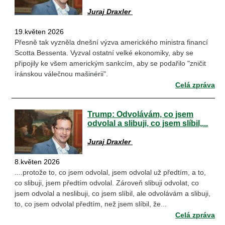
Juraj Draxler
19.květen 2026
Přesně tak vyzněla dnešní výzva amerického ministra financí
Scotta Bessenta. Vyzval ostatní velké ekonomiky, aby se
připojily ke všem americkým sankcím, aby se podařilo "zničit
íránskou válečnou mašinérii".
Celá zpráva
Trump: Odvolávám, co jsem
odvolal a slibuji, co jsem slíbil,...
Juraj Draxler
8.květen 2026
....protože to, co jsem odvolal, jsem odvolal už předtím, a to,
co slibuji, jsem předtím odvolal. Zároveň slibuji odvolat, co
jsem odvolal a neslibuji, co jsem slíbil, ale odvolávám a slibuji,
to, co jsem odvolal předtím, než jsem slíbil, že...
Celá zpráva