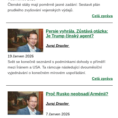
Členské státy mají poměrně jasné zadání: Sestavit plán
prudkého zvyšování vojenských výdajů.
Celá zpráva
Persie vyhrála. Zůstává otázka:
Je Trump čínský agent?
Juraj Draxler
19.červen 2026
Svět se konečně seznámil s podmínkami dohody o příměří
mezi Íránem a USA. Ta rámcuje následující dvouměsíční
vyjednávání o konečném mírovém uspořádání.
Celá zpráva
Proč Rusko neobsadí Arménii?
Juraj Draxler
7.červen 2026