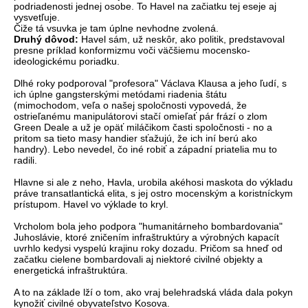
podriadenosti jednej osobe. To Havel na začiatku tej eseje aj
vysvetľuje.
Čiže tá vsuvka je tam úplne nevhodne zvolená.
Druhý dôvod:
Havel sám, už neskôr, ako politik, predstavoval
presne príklad konformizmu voči väčšiemu mocensko-
ideologickému poriadku.
Dlhé roky podporoval "profesora" Václava Klausa a jeho ľudí, s
ich úplne gangsterskými metódami riadenia štátu
(mimochodom, veľa o našej spoločnosti vypovedá, že
ostrieľanému manipulátorovi stačí omieľať pár frází o zlom
Green Deale a už je opäť miláčikom časti spoločnosti - no a
pritom sa tieto masy handier sťažujú, že ich iní berú ako
handry). Lebo nevedel, čo iné robiť a západní priatelia mu to
radili.
Hlavne si ale z neho, Havla, urobila akéhosi maskota do výkladu
práve transatlantická elita, s jej ostro mocenským a koristníckym
prístupom. Havel vo výklade to kryl.
Vrcholom bola jeho podpora "humanitárneho bombardovania"
Juhoslávie, ktoré zničením infraštruktúry a výrobných kapacít
uvrhlo kedysi vyspelú krajinu roky dozadu. Pričom sa hneď od
začatku cielene bombardovali aj niektoré civilné objekty a
energetická infraštruktúra.
A to na základe lží o tom, ako vraj belehradská vláda dala pokyn
kynožiť civilné obyvateľstvo Kosova.