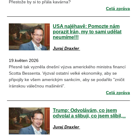
Přestože by si to přála kavárna?
Celá zpráva
USA naléhavě: Pomozte nám
porazit Írán, my to sami udělat
neumíme!!!
Juraj Draxler
19.květen 2026
Přesně tak vyzněla dnešní výzva amerického ministra financí
Scotta Bessenta. Vyzval ostatní velké ekonomiky, aby se
připojily ke všem americkým sankcím, aby se podařilo "zničit
íránskou válečnou mašinérii".
Celá zpráva
Trump: Odvolávám, co jsem
odvolal a slibuji, co jsem slíbil,...
Juraj Draxler