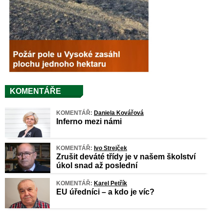
KOMENTÁŘE
KOMENTÁŘ:
Daniela Kovářová
Inferno mezi námi
KOMENTÁŘ:
Ivo Strejček
Zrušit deváté třídy je v našem školství
úkol snad až poslední
KOMENTÁŘ:
Karel Petřík
EU úředníci – a kdo je víc?