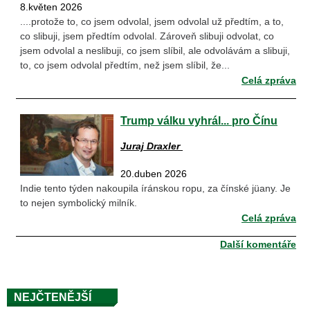
8.květen 2026
....protože to, co jsem odvolal, jsem odvolal už předtím, a to,
co slibuji, jsem předtím odvolal. Zároveň slibuji odvolat, co
jsem odvolal a neslibuji, co jsem slíbil, ale odvolávám a slibuji,
to, co jsem odvolal předtím, než jsem slíbil, že...
Celá zpráva
Trump válku vyhrál... pro Čínu
Juraj Draxler
20.duben 2026
Indie tento týden nakoupila íránskou ropu, za čínské jüany. Je
to nejen symbolický milník.
Celá zpráva
Další komentáře
NEJČTENĚJŠÍ