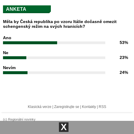
ANKETA
Měla by Česká republika po vzoru Itálie dočasně omezit
schengenský režim na svých hranicích?
Ano
53%
Ne
23%
Nevím
24%
Klasická verze
|
Zaregistrujte se
|
Kontakty
|
RSS
(c) Regionální novinky
X