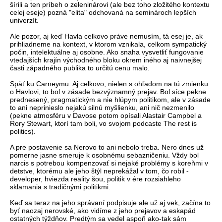
šírili a ten príbeh o zeleninárovi (ale bez toho zložitého kontextu
celej eseje) pozná "elita" odchovaná na seminároch lepších
univerzít.
Ale pozor, aj keď Havla celkovo práve nemusím, tá esej je, ak
prihliadneme na kontext, v ktorom vznikala, celkom sympatický
počin, intelektuálne aj osobne. Ako snaha vysvetliť fungovanie
vtedajších krajín východného bloku okrem iného aj naivnejšej
časti západného publika to určitú cenu malo.
Späť ku Carneymu. Aj celkovo, nielen s ohľadom na tú zmienku
o Havlovi, to bol v zásade bezvýznamný prejav. Bol síce pekne
prednesený, pragmatickým a nie hlúpym politikom, ale v zásade
to ani neprinieslo nejakú silnú myšlienku, ani nič nezmenilo
(pekne atmosféru v Davose potom opísali Alastair Campbel a
Rory Stewart, ktorí tam boli, vo svojom podcaste The rest is
politics).
A pre postavenie sa Nerovo to ani nebolo treba. Nero dnes už
pomerne jasne smeruje k osobnému sebazničeniu. Vždy bol
narcis s potrebou kompenzovať si nejaké problémy s koreňmi v
detstve, ktorému ale jeho štýl neprekážal v tom, čo robil -
developer, hviezda reality šou, politik v ére rozsiahleho
sklamania s tradičnými politikmi.
Keď sa teraz na jeho správaní podpisuje ale už aj vek, začína to
byť naozaj nerovské, ako vidíme z jeho prejavov a eskapád
ostatných týždňov. Predtým sa vedel aspoň ako-tak sám