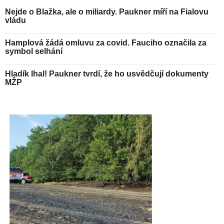
Nejde o Blažka, ale o miliardy. Paukner míří na Fialovu
vládu
Hamplová žádá omluvu za covid. Fauciho označila za
symbol selhání
Hladík lhal! Paukner tvrdí, že ho usvědčují dokumenty
MŽP