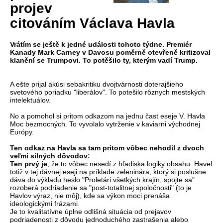
projev
citováním Václava Havla
Vrátím se ještě k jedné události tohoto týdne. Premiér
Kanady Mark Carney v Davosu poměrně otevřeně kritizoval
klanění se Trumpovi. To potěšilo ty, kterým vadí Trump.
A ešte prijal akúsi sebakritiku dvojtvárnosti doterajšieho
svetového poriadku "liberálov". To potešilo rôznych mestských
intelektuálov.
No a pomohol si pritom odkazom na jednu čast eseje V. Havla
Moc bezmocných. To vyvolalo vytrženie v kaviarni východnej
Európy.
Ten odkaz na Havla sa tam pritom vôbec nehodil z dvoch
veľmi silných dôvodov:
Ten prvý je
, že to vôbec nesedí z hľadiska logiky obsahu. Havel
totiž v tej dávnej eseji na príklade zeleninára, ktorý si poslušne
dáva do výkladu heslo "Proletári všetkých krajín, spojte sa"
rozoberá podriadenie sa "post-totalitnej spoločnosti" (to je
Havlov výraz, nie môj), kde sa výkon moci prenáša
ideologickými frázami.
Je to kvalitatívne úplne odlišná situácia od prejavov
podriadenosti z dôvodu jednoduchého zastrašenia alebo