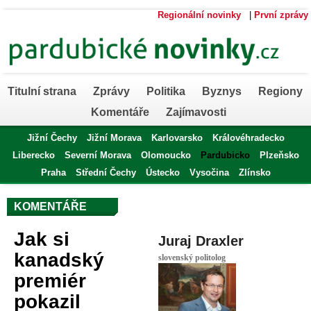
Regionální novinky
|
První zprávy
Titulní strana
Zprávy
Politika
Byznys
Regiony
Komentáře
Zajímavosti
Jižní Čechy
Jižní Morava
Karlovarsko
Královéhradecko
Liberecko
Severní Morava
Olomoucko
Pardubicko
Plzeňsko
Praha
Střední Čechy
Ústecko
Vysočina
Zlínsko
KOMENTÁŘE
Jak si
Juraj Draxler
kanadský
slovenský politolog
premiér
pokazil