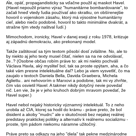
Ale, opäť, propagandisticky sa vďačne použil aj maskot Havel.
(Havel nepoužil priamo výraz "humanitárne bombardovanie", to
začali hneď vtedy ľudia používať ako skratku, on obšírenejšie
hovoril o vojenskom zásahu, ktorý má výsostne humanitárny
cieľ, alebo niečo podobné, hovoril to takto minimálne dvakrát, a
strašne tým vtedy naštval ľudí.)
Mimochodom, ironicky, Havel v danej eseji z roku 1978, kritizuje
aj západnú demokraciu, ako prekonaný model.
Takže zaštitovať sa tým textom pôsobí dosť zvláštne. No, ale to
by niekto aj jeho texty musel čítať, nielen sa na ne odvolávať,
že..? (Osobne občas robím práve to: ak mi niekto pochváli
Václava Havla, aký mysliteľ bol, tak sa proste opýtam, aha, a čo
také vám presne intelektuálne dal? Lebo ja viem vysvetliť, čo ma
zaujalo v textoch Daniela Bella, Davida Graebera, Michela
Agliettu.. ani nehovorím o Marxovi a podobne, tak mi vy zhrňte,
čím vás osvietil Havel. A takmer nikdy dotyčný nevie povedať
nič. Len vie, že je v jeho kruhoch dobrým mravom povedať, že
Havel super.)
Havel nebol nejaký historicky významný intelektuál. To z neho
urobila až CIA, ktorej sa hodil do krámu - práve preto, že bol
disident a akoby "mudrc" ale v skutočnosti bez nejakej reálnej
predstavy praktickej politiky a alternatív k reálnemu socializmu -
proste, tým pádom niekomu náramne užitočný.
Práve preto sa odkazy na jeho "diela" tak pekne medzinárodne