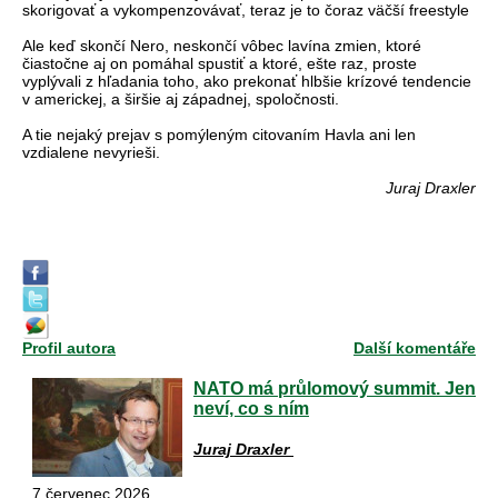
skorigovať a vykompenzovávať, teraz je to čoraz väčší freestyle
Ale keď skončí Nero, neskončí vôbec lavína zmien, ktoré
čiastočne aj on pomáhal spustiť a ktoré, ešte raz, proste
vyplývali z hľadania toho, ako prekonať hlbšie krízové tendencie
v americkej, a širšie aj západnej, spoločnosti.
A tie nejaký prejav s pomýleným citovaním Havla ani len
vzdialene nevyrieši.
Juraj Draxler
Profil autora
Další komentáře
NATO má průlomový summit. Jen
neví, co s ním
Juraj Draxler
7.červenec 2026