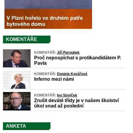
KOMENTÁŘE
KOMENTÁŘ:
Jiří Paroubek
Proč nepospíchat s protikandidátem P.
Pavla
KOMENTÁŘ:
Daniela Kovářová
Inferno mezi námi
KOMENTÁŘ:
Ivo Strejček
Zrušit deváté třídy je v našem školství
úkol snad až poslední
ANKETA