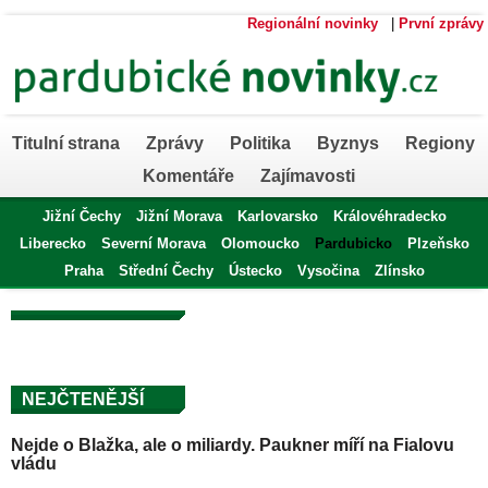
Regionální novinky
|
První zprávy
Titulní strana
Zprávy
Politika
Byznys
Regiony
Komentáře
Zajímavosti
Jižní Čechy
Jižní Morava
Karlovarsko
Královéhradecko
Liberecko
Severní Morava
Olomoucko
Pardubicko
Plzeňsko
Praha
Střední Čechy
Ústecko
Vysočina
Zlínsko
NEJČTENĚJŠÍ
Nejde o Blažka, ale o miliardy. Paukner míří na Fialovu
vládu