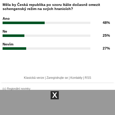
Měla by Česká republika po vzoru Itálie dočasně omezit
schengenský režim na svých hranicích?
Ano
48%
Ne
25%
Nevím
27%
Klasická verze
|
Zaregistrujte se
|
Kontakty
|
RSS
(c) Regionální novinky
X