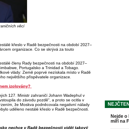
aničních věcí
nestálé křeslo v Radě bezpečnosti na období 2027–
árcem organizace. Co se skrývá za touto
stálé členy Rady bezpečnosti na období 2027–
Zimbabwe, Portugalsko a Trinidad a Tobago.
lkové vlády: Země poprvé nezískala místo v Radě
hého největšího přispěvatele organizace.
ránem izolovány?
ých 127. Ministr zahraničí Johann Wadephul v
stoupila do závodu pozdě“, a proto se ocitla v
NEJČTEN
tvrzením, že Moskva podněcovala negativní nálady
ebylo uděleno nestálé křeslo v Radě bezpečnosti.
Nejde o 
míří na 
sko nechce v Radě bezpečnosti vidět takový