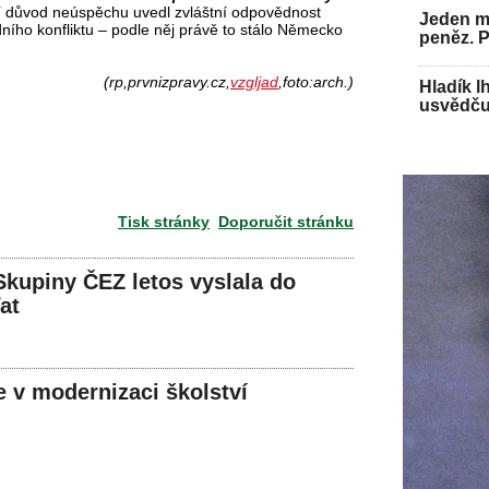
 důvod neúspěchu uvedl zvláštní odpovědnost
Jeden mu
dního konfliktu – podle něj právě to stálo Německo
peněz. 
(rp,prvnizpravy.cz,
vzgljad
,foto:arch.)
Hladík l
usvědču
Tisk stránky
Doporučit stránku
Skupiny ČEZ letos vyslala do
at
e v modernizaci školství