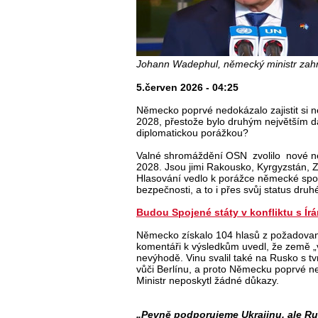
Johann Wadephul, německý ministr zahr
5.červen 2026 - 04:25
Německo poprvé nedokázalo zajistit si 
2028, přestože bylo druhým největším d
diplomatickou porážkou?
Valné shromáždění OSN zvolilo nové ne
2028. Jsou jimi Rakousko, Kyrgyzstán, 
Hlasování vedlo k porážce německé spo
bezpečnosti, a to i přes svůj status dru
Budou Spojené státy v konfliktu s Í
Německo získalo 104 hlasů z požadovan
komentáři k výsledkům uvedl, že země „v
nevýhodě. Vinu svalil také na Rusko s 
vůči Berlínu, a proto Německu poprvé n
Ministr neposkytl žádné důkazy.
„Pevně podporujeme Ukrajinu, ale Ru