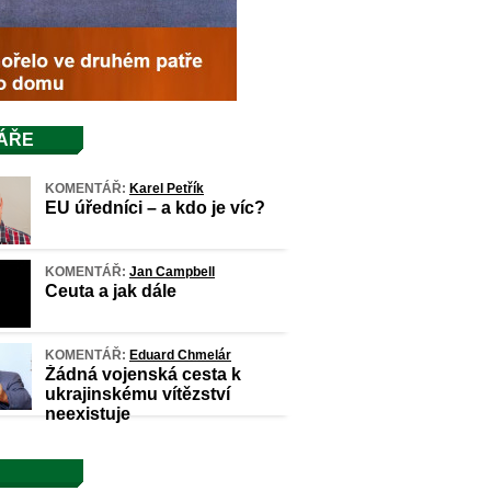
ÁŘE
KOMENTÁŘ:
Karel Petřík
EU úředníci – a kdo je víc?
KOMENTÁŘ:
Jan Campbell
Ceuta a jak dále
KOMENTÁŘ:
Eduard Chmelár
Žádná vojenská cesta k
ukrajinskému vítězství
neexistuje