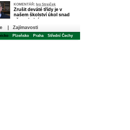
KOMENTÁŘ:
Ivo Strejček
Zrušit deváté třídy je v
našem školství úkol snad
až poslední
e
|
Zajímavosti
bicko
Plzeňsko
Praha
Střední Čechy