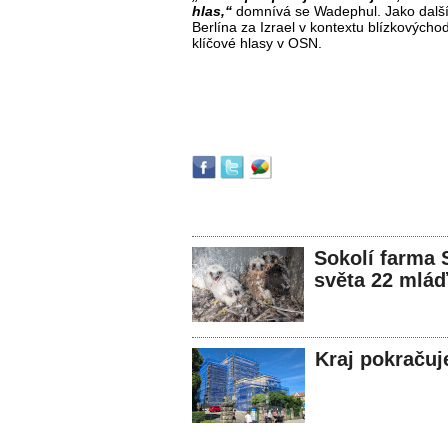
hlas,“
domnívá se Wadephul. Jako další
Berlína za Izrael v kontextu blízkovýcho
klíčové hlasy v OSN.
Sokolí farma 
světa 22 mláď
Kraj pokračuj