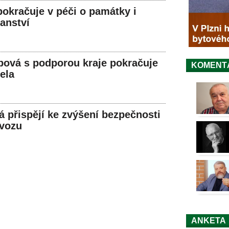
okračuje v péči o památky i
ranství
ová s podporou kraje pokračuje
KOMENT
ela
á přispějí ke zvýšení bezpečnosti
ovozu
ANKETA