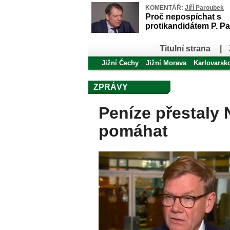
KOMENTÁŘ:
Jiří Paroubek
Proč nepospíchat s
protikandidátem P. Pa
Titulní strana
|
Jižní Čechy
Jižní Morava
Karlovarsk
ZPRÁVY
Peníze přestaly
pomáhat