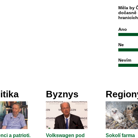
Měla by Č
dočasně 
hranicíc
Ano
Ne
Nevím
itika
Byznys
Region
nci a patrioti.
Volkswagen pod
Sokolí farma