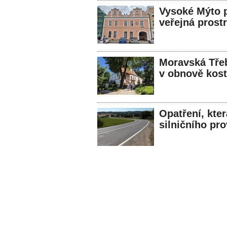
Vysoké Mýto p
veřejná prost
Moravská Třeb
v obnově kost
Opatření, kter
silničního pr