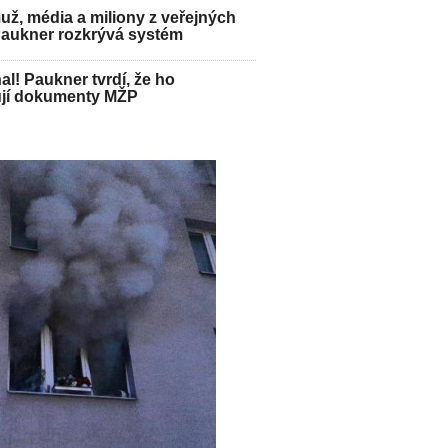
ž, média a miliony z veřejných
Paukner rozkrývá systém
hal! Paukner tvrdí, že ho
jí dokumenty MŽP