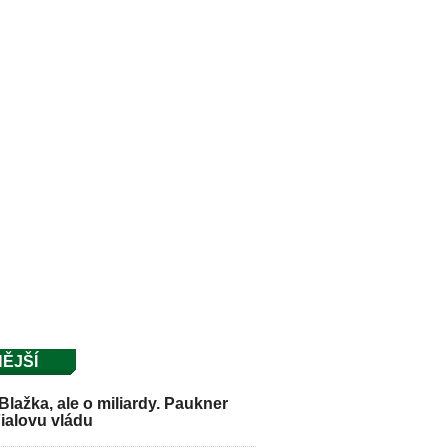
ĚJŠÍ
Blažka, ale o miliardy. Paukner
Fialovu vládu