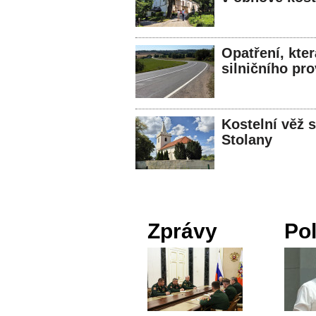
Opatření, kter
silničního pr
Kostelní věž 
Stolany
Zprávy
Pol