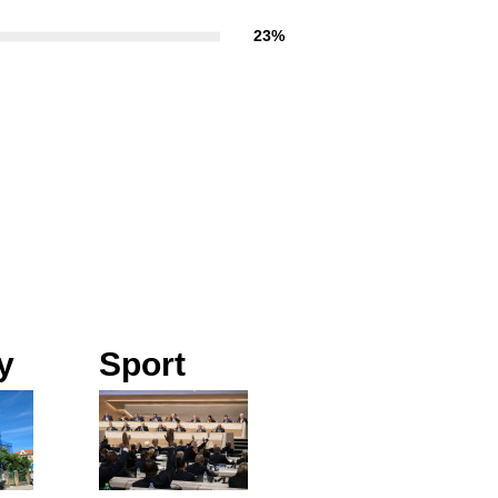
23%
y
Sport