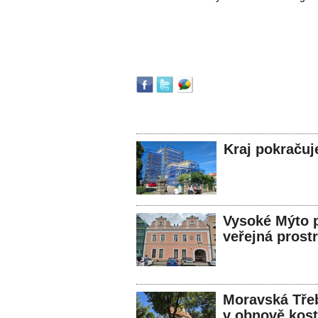
Kraj pokračuj
Vysoké Mýto p
veřejná prost
Moravská Třeb
v obnově kost