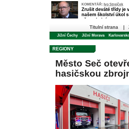
KOMENTÁŘ:
Ivo Strejček
Zrušit deváté třídy je 
našem školství úkol 
až poslední
Titulní strana
|
Jižní Čechy
Jižní Morava
Karlovarsk
REGIONY
Město Seč otevř
hasičskou zbrojn