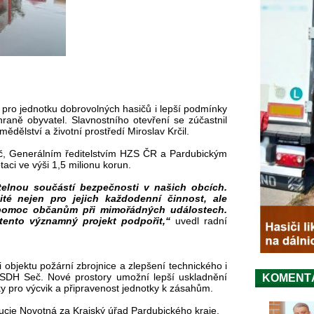
í pro jednotku dobrovolných hasičů i lepší podmínky
chraně obyvatel. Slavnostního otevření se zúčastnil
ědělství a životní prostředí Miroslav Krčil.
č, Generálním ředitelstvím HZS ČR a Pardubickým
taci ve výši 1,5 milionu korun.
telnou součástí bezpečnosti v našich obcích.
ité nejen pro jejich každodenní činnost, ale
 pomoc občanům při mimořádných událostech.
 tento významný projekt podpořit,“
uvedl radní
objektu požární zbrojnice a zlepšení technického i
 SDH Seč. Nové prostory umožní lepší uskladnění
KOMENT
ky pro výcvik a připravenost jednotky k zásahům.
ucie Novotná za Krajský úřad Pardubického kraje.