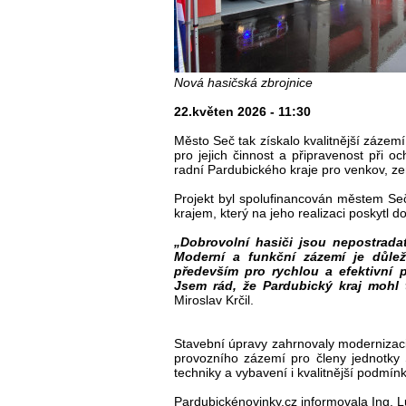
Nová hasičská zbrojnice
22.květen 2026 - 11:30
Město Seč tak získalo kvalitnější zázem
pro jejich činnost a připravenost při o
radní Pardubického kraje pro venkov, zem
Projekt byl spolufinancován městem Se
krajem, který na jeho realizaci poskytl do
„Dobrovolní hasiči jsou nepostrada
Moderní a funkční zázemí je důlež
především pro rychlou a efektivní
Jsem rád, že Pardubický kraj mohl
Miroslav Krčil.
Stavební úpravy zahrnovaly modernizaci 
provozního zázemí pro členy jednotky
techniky a vybavení i kvalitnější podmín
Pardubickénovinky.cz informovala Ing. L