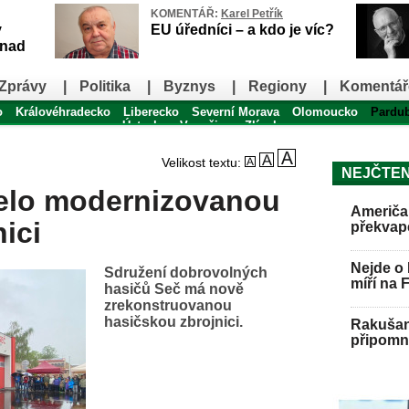
KOMENTÁŘ:
Karel Petřík
v
EU úředníci – a kdo je víc?
snad
Zprávy
|
Politika
|
Byznys
|
Regiony
|
Komentář
o
Královéhradecko
Liberecko
Severní Morava
Olomoucko
Pardu
Ústecko
Vysočina
Zlínsko
Velikost textu:
NEJČTEN
elo modernizovanou
Američan
ici
překvap
Nejde o 
Sdružení dobrovolných
míří na 
hasičů Seč má nově
zrekonstruovanou
hasičskou zbrojnici.
Rakušan 
připomně