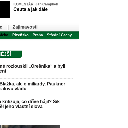
KOMENTÁŘ:
Jan Campbell
Ceuta a jak dále
e
|
Zajímavosti
bicko
Plzeňsko
Praha
Střední Čechy
ĚJŠÍ
é rozlouskli „Orešnika“ a byli
eni
Blažka, ale o miliardy. Paukner
Fialovu vládu
kritizuje, co dříve hájil? Šik
l jeho vlastní slova