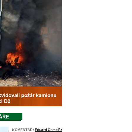
ÁŘE
KOMENTÁŘ:
Eduard Chmelár