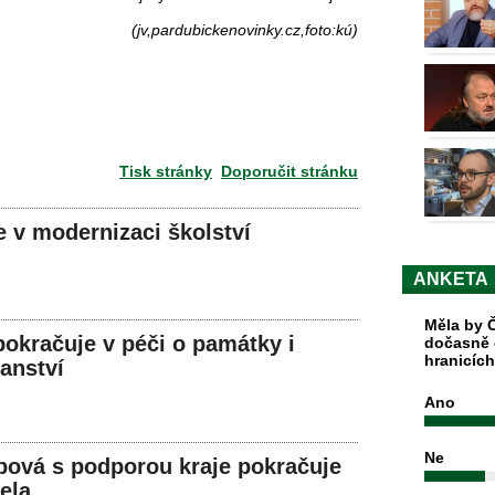
(jv,pardubickenovinky.cz,foto:kú)
Tisk stránky
Doporučit stránku
e v modernizaci školství
ANKETA
Měla by Č
okračuje v péči o památky i
dočasně 
hranicíc
ranství
Ano
Ne
ová s podporou kraje pokračuje
ela