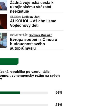
Žádná vojenská cesta k
ukrajinskému vítězství
neexistuje
GLOSA:
Ladislav Jakl
ALKOHOL - Všichni jsme
Vojtěchovy děti
KOMENTÁŘ:
Dominik Rusinko
Evropa soupeří s Čínou o
budoucnost svého
autoprůmyslu
eská republika po vzoru Itálie
omezit schengenský režim na svých
h?
56%
21%