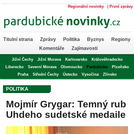
Regionální novinky
|
První zprávy
Titulní strana
Zprávy
Politika
Byznys
Regiony
Komentáře
Zajímavosti
Jižní Čechy
Jižní Morava
Karlovarsko
Královéhradecko
Liberecko
Severní Morava
Olomoucko
Pardubicko
Plzeňsko
Praha
Střední Čechy
Ústecko
Vysočina
Zlínsko
POLITIKA
Mojmír Grygar: Temný rub
Uhdeho sudetské medaile