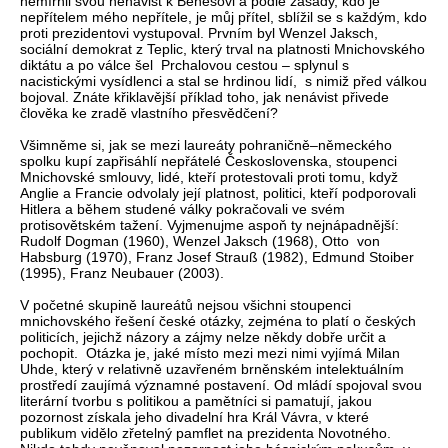
nemírnil svou nenávist k Benešovi a podle zásady, kdo je
nepřítelem mého nepřítele, je můj přítel, sblížil se s každým, kdo
proti prezidentovi vystupoval. Prvním byl Wenzel Jaksch,
sociální demokrat z Teplic, který trval na platnosti Mnichovského
diktátu a po válce šel Prchalovou cestou – splynul s
nacistickými vysídlenci a stal se hrdinou lidí, s nimiž před válkou
bojoval. Znáte křiklavější příklad toho, jak nenávist přivede
člověka ke zradě vlastního přesvědčení?
Všimněme si, jak se mezi laureáty pohraničně–německého
spolku kupí zapřisáhlí nepřátelé Československa, stoupenci
Mnichovské smlouvy, lidé, kteří protestovali proti tomu, když
Anglie a Francie odvolaly její platnost, politici, kteří podporovali
Hitlera a během studené války pokračovali ve svém
protisovětském tažení. Vyjmenujme aspoň ty nejnápadnější:
Rudolf Dogman (1960), Wenzel Jaksch (1968), Otto von
Habsburg (1970), Franz Josef Strauß (1982), Edmund Stoiber
(1995), Franz Neubauer (2003).
V početné skupině laureátů nejsou všichni stoupenci
mnichovského řešení české otázky, zejména to platí o českých
politicích, jejichž názory a zájmy nelze někdy dobře určit a
pochopit. Otázka je, jaké místo mezi mezi nimi vyjímá Milan
Uhde, který v relativně uzavřeném brněnském intelektuálním
prostředí zaujímá významné postavení. Od mládí spojoval svou
literární tvorbu s politikou a pamětníci si pamatují, jakou
pozornost získala jeho divadelní hra Král Vávra, v které
publikum vidělo zřetelný pamflet na prezidenta Novotného.