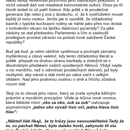
Nikdo tehdy nevěnoval pozornost jeho básnickým pokusům, v
nichž odvedl daň své mladistvé komunistické euforii. Dnes po tři
čtvrtě století to už patří historii. Kdo ještě z té poválečné
generace žije nebo ji zná z doslechu, ví, že k vystřízlivění musel
každý jít svou cestou. Jenže jak si vysvětlit, že ctižádostivý
básník z typické buržoasní rodiny se náhle jako přes noc dostal
v turbulentní situaci na špičku vládnoucí pyramidy? Za jaké
zásluhy se stal předsedou Parlamentu a čím si zasloužil
privilegium pronést zdravici na počest nově založené České
republiky?
Buď jak buď, je velmi obtížné vystihnout a pochopit závratný
myšlenkový a citový veletoč, kdy tento ctižádostivý literát a
politik přepadl na druhou stranu barikády a ztotožnil se s
dlouholetým předákem našich vysídlených Němců. Vždyť nejde
o nic menšího, než o odmítnutí poválečných dekretů, jež byly
nezbytné, aby národ a stát mohl po válce začít s velkým
úklidem. Nad jeho podivnou úvahou o vině a hříchu zůstává
rozum stát.
Stojí za to citovat jeho názor, který se zcela vymyká běžným
právním a morálním principům. Uhde je tvůrce nové rovnice,
která biblické rčení „
oko za oko, zub za zub“
nahrazuje
asymetrickým „
jedno oko vyváží tisíc očí, jedna hlava tisíc
hlav“:
„Někteří lidé říkají, že ty hrůzy jsou nesouměřitelné.Tedy že
to, co páchali Němci, bylo daleko horší, zahynulo tři sta