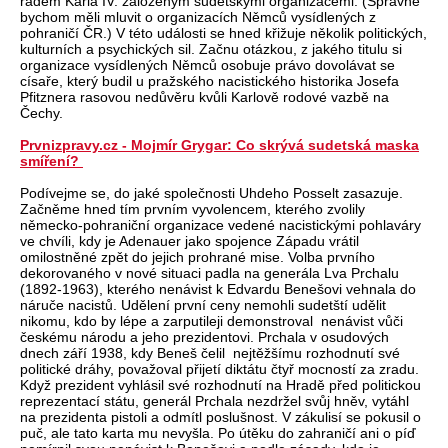
řádem Karla IV. založeným sudetskými organizacemi. (Správně
bychom měli mluvit o organizacích Němců vysídlených z
pohraničí ČR.) V této události se hned křižuje několik politických,
kulturních a psychických sil. Začnu otázkou, z jakého titulu si
organizace vysídlených Němců osobuje právo dovolávat se
císaře, který budil u pražského nacistického historika Josefa
Pfitznera rasovou nedůvěru kvůli Karlově rodové vazbě na
Čechy.
Prvnizpravy.cz - Mojmír Grygar: Co skrývá sudetská maska
smíření?
Podívejme se, do jaké společnosti Uhdeho Posselt zasazuje.
Začněme hned tím prvním vyvolencem, kterého zvolily
německo-pohraniční organizace vedené nacistickými pohlaváry
ve chvíli, kdy je Adenauer jako spojence Západu vrátil
omilostněné zpět do jejich prohrané mise. Volba prvního
dekorovaného v nové situaci padla na generála Lva Prchalu
(1892-1963), kterého nenávist k Edvardu Benešovi vehnala do
náruče nacistů. Udělení první ceny nemohli sudetští udělit
nikomu, kdo by lépe a zarputileji demonstroval nenávist vůči
českému národu a jeho prezidentovi. Prchala v osudových
dnech září 1938, kdy Beneš čelil nejtěžšímu rozhodnutí své
politické dráhy, považoval přijetí diktátu čtyř mocností za zradu.
Když prezident vyhlásil své rozhodnutí na Hradě před politickou
reprezentací státu, generál Prchala nezdržel svůj hněv, vytáhl
na prezidenta pistoli a odmítl poslušnost. V zákulisí se pokusil o
puč, ale tato karta mu nevyšla. Po útěku do zahraničí ani o píď