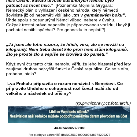
tisíc Čechů, kdežto divoce odsunutých Němců bylo
patnáct až třicet tisíc.“
[Poznámka Mojmíra Grygara:
Německý plán o vyhlazení českého národa, který němečtí
šovinisté již od nepaměti vidí jako „
trn v germánském boku“
,
Uhde spolu s odsunutými Němci vůbec nebere v úvahu.
Cožpak trestní právo nepostihuje připravovanou vraždu, i když ji
pachatel nestihl spáchat? Pro genocidu to neplatí?]
„Já jsem ale toho názoru, že hřích, vina, zlo se neváží na
kilogramy. Není třeba deset kilo proti třem stům kilogramů.
Zlo je prostě zlo a vepíše se člověku do paměti.“
Když nyní čtu tento citát, nemohu věřit, že jeho hlasatel před lety
zaujímal druhou nejvyšší funkci v České republice. Co se s ním,
proboha, stalo?
Lva Prchalu připravila o rozum nenávist k Benešovi. Co
připravilo Uhdeho o schopnost rozlišovat malé zlo od
velkého a následek od příčiny?
(rp,prvnizpravy.cz,foto:arch.)