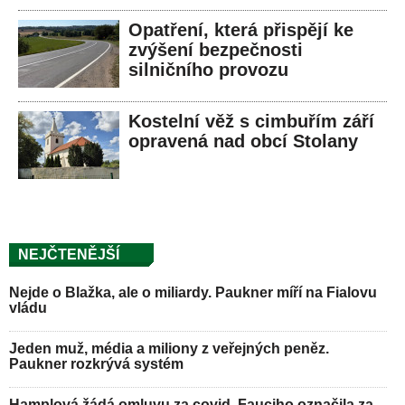
Opatření, která přispějí ke
zvýšení bezpečnosti
silničního provozu
Kostelní věž s cimbuřím září
opravená nad obcí Stolany
NEJČTENĚJŠÍ
Nejde o Blažka, ale o miliardy. Paukner míří na Fialovu
vládu
Jeden muž, média a miliony z veřejných peněz.
Paukner rozkrývá systém
Hamplová žádá omluvu za covid. Fauciho označila za