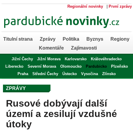
Regionální novinky
|
První zprávy
Titulní strana
Zprávy
Politika
Byznys
Regiony
Komentáře
Zajímavosti
Jižní Čechy
Jižní Morava
Karlovarsko
Královéhradecko
Liberecko
Severní Morava
Olomoucko
Pardubicko
Plzeňsko
Praha
Střední Čechy
Ústecko
Vysočina
Zlínsko
ZPRÁVY
Rusové dobývají další
území a zesilují vzdušné
útoky