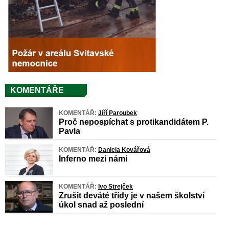
KOMENTÁŘE
KOMENTÁŘ:
Jiří Paroubek
Proč nepospíchat s protikandidátem P.
Pavla
KOMENTÁŘ:
Daniela Kovářová
Inferno mezi námi
KOMENTÁŘ:
Ivo Strejček
Zrušit deváté třídy je v našem školství
úkol snad až poslední