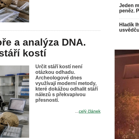
Jeden mu
peněz. 
Hladík l
usvědču
oře a analýza DNA.
stáří kostí
Určit stáří kostí není
otázkou odhadu.
Archeologové dnes
využívají moderní metody,
které dokážou odhalit stáří
nálezů s překvapivou
přesností.
...
celý článek