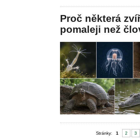
Proč některá zv
pomaleji než člo
Stránky:
1
2
3