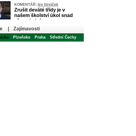
KOMENTÁŘ:
Ivo Strejček
Zrušit deváté třídy je v
našem školství úkol snad
až poslední
e
|
Zajímavosti
bicko
Plzeňsko
Praha
Střední Čechy