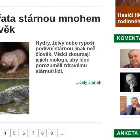
ířata stárnou mnohem
věk
KOMENT
Hydry, želvy nebo rypoši
podivní stárnou jinak než
člověk. Vědci zkoumají
jejich biologii, aby lépe
porozuměli zdravému
stárnutí lidí.
...
celý článek
4
5
6
7
8
9
...
ANKETA