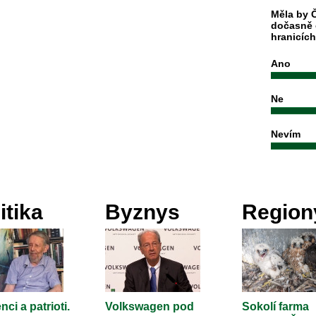
Měla by Č
dočasně 
hranicíc
Ano
Ne
Nevím
itika
Byznys
Region
nci a patrioti.
Volkswagen pod
Sokolí farma