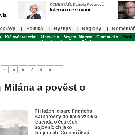
KOMENTÁŘ:
Daniela Kovářová
Inferno mezi námi
vla
Zprávy
|
Politika
|
Byznys
|
Regiony
|
Komentář
o
Královéhradecko
Liberecko
Severní Morava
Olomoucko
Pardu
Ústecko
Vysočina
Zlínsko
4
5
6
7
8
9
...
u Milána a pověst o
Při tažení císaře Fridricha
Barbarossy do Itálie vznikla
legenda o českých
bojovnících jako
lidojedech. Co o ní říkají