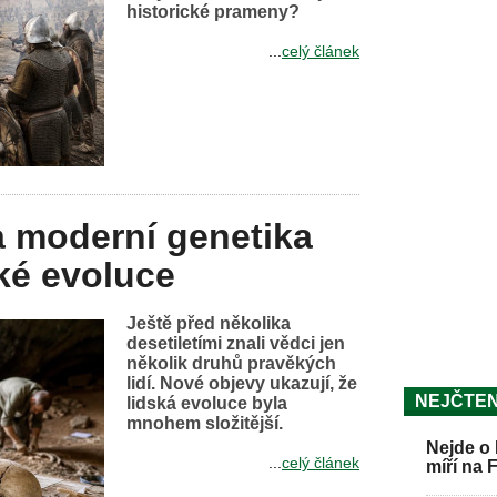
historické prameny?
...
celý článek
a moderní genetika
ké evoluce
Ještě před několika
desetiletími znali vědci jen
několik druhů pravěkých
lidí. Nové objevy ukazují, že
NEJČTEN
lidská evoluce byla
mnohem složitější.
Nejde o 
...
celý článek
míří na 