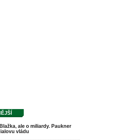
ĚJŠÍ
Blažka, ale o miliardy. Paukner
Fialovu vládu