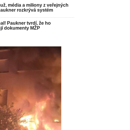
ž, média a miliony z veřejných
Paukner rozkrývá systém
hal! Paukner tvrdí, že ho
jí dokumenty MŽP