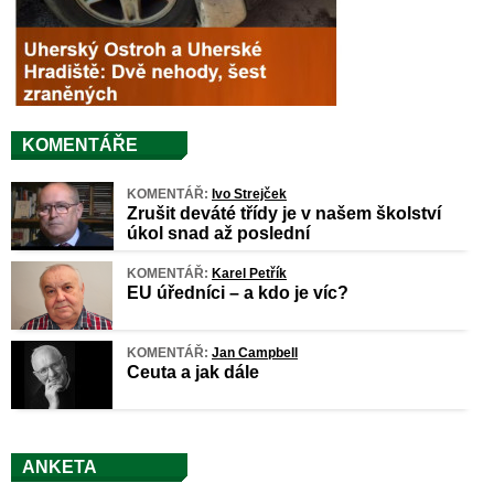
KOMENTÁŘE
KOMENTÁŘ:
Ivo Strejček
Zrušit deváté třídy je v našem školství
úkol snad až poslední
KOMENTÁŘ:
Karel Petřík
EU úředníci – a kdo je víc?
KOMENTÁŘ:
Jan Campbell
Ceuta a jak dále
ANKETA