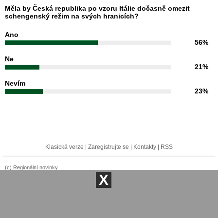
Měla by Česká republika po vzoru Itálie dočasně omezit
schengenský režim na svých hranicích?
Ano
56%
Ne
21%
Nevím
23%
Klasická verze
|
Zaregistrujte se
|
Kontakty
|
RSS
(c) Regionální novinky
X