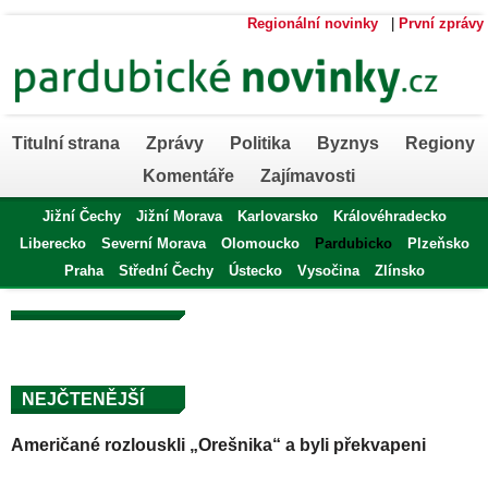
Regionální novinky
|
První zprávy
Titulní strana
Zprávy
Politika
Byznys
Regiony
Komentáře
Zajímavosti
Jižní Čechy
Jižní Morava
Karlovarsko
Královéhradecko
Liberecko
Severní Morava
Olomoucko
Pardubicko
Plzeňsko
Praha
Střední Čechy
Ústecko
Vysočina
Zlínsko
NEJČTENĚJŠÍ
Američané rozlouskli „Orešnika“ a byli překvapeni