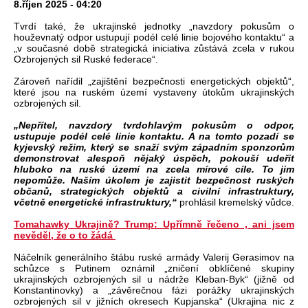
8.říjen 2025 - 04:20
Tvrdí také, že ukrajinské jednotky „navzdory pokusům o
houževnatý odpor ustupují podél celé linie bojového kontaktu“ a
„v současné době strategická iniciativa zůstává zcela v rukou
Ozbrojených sil Ruské federace“.
Zároveň nařídil „zajištění bezpečnosti energetických objektů“,
které jsou na ruském území vystaveny útokům ukrajinských
ozbrojených sil.
„Nepřítel, navzdory tvrdohlavým pokusům o odpor,
ustupuje podél celé linie kontaktu. A na tomto pozadí se
kyjevský režim, který se snaží svým západním sponzorům
demonstrovat alespoň nějaký úspěch, pokouší udeřit
hluboko na ruské území na zcela mírové cíle. To jim
nepomůže. Naším úkolem je zajistit bezpečnost ruských
občanů, strategických objektů a civilní infrastruktury,
včetně energetické infrastruktury,“
prohlásil kremelský vůdce.
Tomahawky Ukrajině? Trump: Upřímně řečeno , ani jsem
nevěděl, že o to žádá
Náčelník generálního štábu ruské armády Valerij Gerasimov na
schůzce s Putinem oznámil „zničení obklíčené skupiny
ukrajinských ozbrojených sil u nádrže Kleban-Byk“ (jižně od
Konstantinovky) a „závěrečnou fázi porážky ukrajinských
ozbrojených sil v jižních okresech Kupjanska“ (Ukrajina nic z