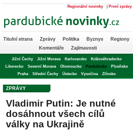
Regionální novinky
|
První zprávy
Titulní strana
Zprávy
Politika
Byznys
Regiony
Komentáře
Zajímavosti
Jižní Čechy
Jižní Morava
Karlovarsko
Královéhradecko
Liberecko
Severní Morava
Olomoucko
Pardubicko
Plzeňsko
Praha
Střední Čechy
Ústecko
Vysočina
Zlínsko
ZPRÁVY
Vladimir Putin: Je nutné
dosáhnout všech cílů
války na Ukrajině