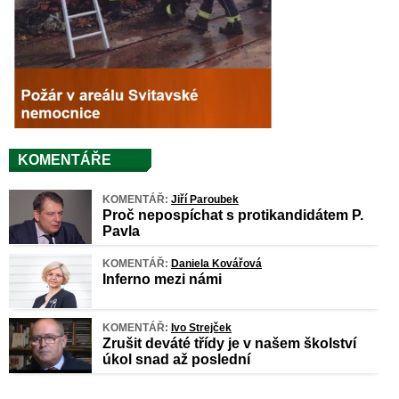
KOMENTÁŘE
KOMENTÁŘ:
Jiří Paroubek
Proč nepospíchat s protikandidátem P.
Pavla
KOMENTÁŘ:
Daniela Kovářová
Inferno mezi námi
KOMENTÁŘ:
Ivo Strejček
Zrušit deváté třídy je v našem školství
úkol snad až poslední